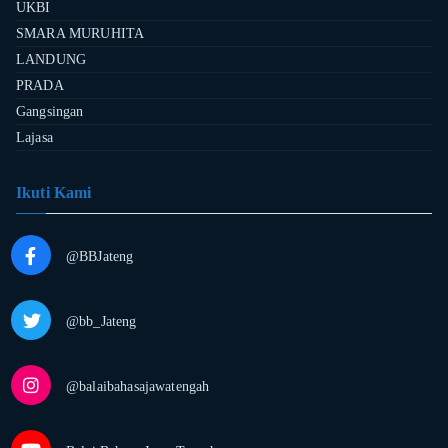
UKBI
SMARA MURUHITA
LANDUNG
PRADA
Gangsingan
Lajasa
Ikuti Kami
@BBJateng
@bb_Jateng
@balaibahasajawatengah