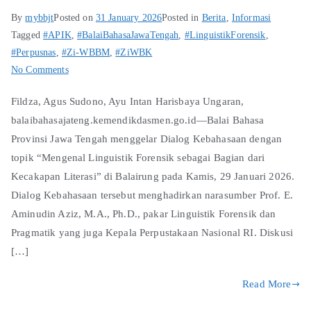
By
mybbjt
Posted on
31 January 2026
Posted in
Berita
,
Informasi
Tagged
#APIK
,
#BalaiBahasaJawaTengah
,
#LinguistikForensik
,
#Perpusnas
,
#Zi-WBBM
,
#ZiWBK
No Comments
Fildza, Agus Sudono, Ayu Intan Harisbaya Ungaran,
balaibahasajateng.kemendikdasmen.go.id—Balai Bahasa
Provinsi Jawa Tengah menggelar Dialog Kebahasaan dengan
topik “Mengenal Linguistik Forensik sebagai Bagian dari
Kecakapan Literasi” di Balairung pada Kamis, 29 Januari 2026.
Dialog Kebahasaan tersebut menghadirkan narasumber Prof. E.
Aminudin Aziz, M.A., Ph.D., pakar Linguistik Forensik dan
Pragmatik yang juga Kepala Perpustakaan Nasional RI. Diskusi
[…]
Read More