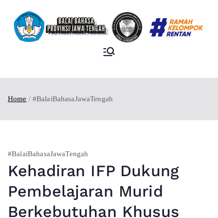
BALAI BAHASA
PROVINSI JAWA
TENGAH
Home
#BalaiBahasaJawaTengah
#BalaiBahasaJawaTengah
Kehadiran IFP Dukung
Pembelajaran Murid
Berkebutuhan Khusus