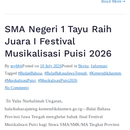
Read More
SMA Negeri 1 Tayu Raih
Juara I Festival
Musikalisasi Puisi 2026
By
mybbjt
Posted on
10 July 2026
Posted in
Berita
,
Informasi
Tagged
#BadanBahasa
,
#BalaiBahasaJawaTengah
,
#Kemendikdasmen
,
#MusikalisasiPuisi
,
#MusikalisasiPuisi2026
No Comments
Tri Yulia Nurhalimah Ungaran,
balaibahasajateng.kemendikdasmen.go.ig—Balai Bahasa
Provinsi Jawa Tengah menghelat babak final Festival
Musikalisasi Puisi bagi Siswa SMA/SMK/MA Tingkat Provinsi