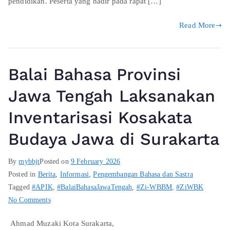
pendidikan. Peserta yang hadir pada rapat […]
Read More
Balai Bahasa Provinsi
Jawa Tengah Laksanakan
Inventarisasi Kosakata
Budaya Jawa di Surakarta
By
mybbjt
Posted on
9 February 2026
Posted in
Berita
,
Informasi
,
Pengembangan Bahasa dan Sastra
Tagged
#APIK
,
#BalaiBahasaJawaTengah
,
#Zi-WBBM
,
#ZiWBK
No Comments
Ahmad Muzaki Kota Surakarta,