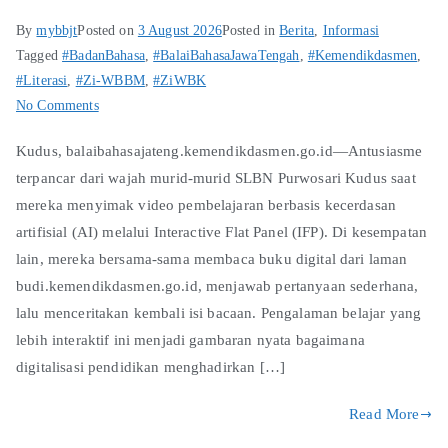
By
mybbjt
Posted on
3 August 2026
Posted in
Berita
,
Informasi
Tagged
#BadanBahasa
,
#BalaiBahasaJawaTengah
,
#Kemendikdasmen
,
#Literasi
,
#Zi-WBBM
,
#ZiWBK
No Comments
Kudus, balaibahasajateng.kemendikdasmen.go.id—Antusiasme
terpancar dari wajah murid-murid SLBN Purwosari Kudus saat
mereka menyimak video pembelajaran berbasis kecerdasan
artifisial (AI) melalui Interactive Flat Panel (IFP). Di kesempatan
lain, mereka bersama-sama membaca buku digital dari laman
budi.kemendikdasmen.go.id, menjawab pertanyaan sederhana,
lalu menceritakan kembali isi bacaan. Pengalaman belajar yang
lebih interaktif ini menjadi gambaran nyata bagaimana
digitalisasi pendidikan menghadirkan […]
Read More