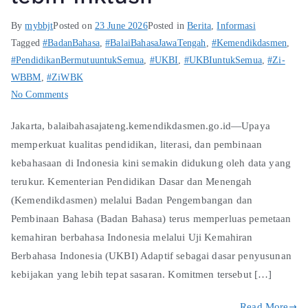
By
mybbjt
Posted on
23 June 2026
Posted in
Berita
,
Informasi
Tagged
#BadanBahasa
,
#BalaiBahasaJawaTengah
,
#Kemendikdasmen
,
#PendidikanBermutuuntukSemua
,
#UKBI
,
#UKBIuntukSemua
,
#Zi-
WBBM
,
#ZiWBK
No Comments
Jakarta, balaibahasajateng.kemendikdasmen.go.id—Upaya
memperkuat kualitas pendidikan, literasi, dan pembinaan
kebahasaan di Indonesia kini semakin didukung oleh data yang
terukur. Kementerian Pendidikan Dasar dan Menengah
(Kemendikdasmen) melalui Badan Pengembangan dan
Pembinaan Bahasa (Badan Bahasa) terus memperluas pemetaan
kemahiran berbahasa Indonesia melalui Uji Kemahiran
Berbahasa Indonesia (UKBI) Adaptif sebagai dasar penyusunan
kebijakan yang lebih tepat sasaran. Komitmen tersebut […]
Read More