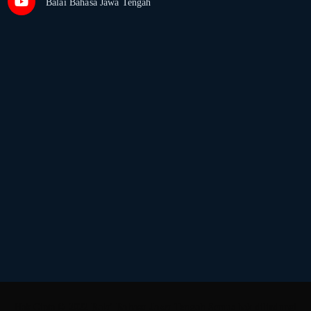
Balai Bahasa Jawa Tengah
Hak Cipta © 2022
Balai Bahasa Jawa Tengah
Semua hak dilindungi