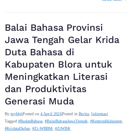
Balai Bahasa Provinsi
Jawa Tengah Gelar Krida
Duta Bahasa di
Kabupaten Blora untuk
Meningkatkan Literasi
dan Produktivitas
Generasi Muda
By
mybbjt
Posted on
4 April 2026
Posted in
Berita
,
Informasi
Tagged
#BadanBahasa
,
#BalaiBahasaJawaTengah
,
#Kemendikdasmen
,
#KridataDubas
,
#Zi-WBBM
,
#ZiWBK