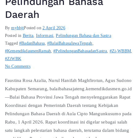
Pelindungan Bahasa
Daerah
By
mybbjt
Posted on
2 April 2026
Posted in
Berita
,
Informasi
,
Pelindungan Bahasa dan Sastra
Tagged
#BadanBahasa
,
#BalaiBahasaJawaTengah
,
#KemendikdasmenRamah
,
#PelindunganBahasadanSastra
,
#Zi-WBBM
,
#ZiWBK
No Comments
Faustina Rosa Azalia, Nurul Hanifah Maghfirotun, Agus Sudono
Kabupaten Semarang, balaibahasajateng.kemendikdasmen.go.id
—Balai Bahasa Provinsi Jawa Tengah menyelenggarakan Rapat
Koordinasi dengan Pemerintah Daerah tentang Kebijakan
Pelindungan Bahasa Daerah di Aula Cipto Mangunkusumo pada
Rabu, 1 April 2026. Rapat koordinasi ini digelar sebagai salah
satu langkah pelestarian bahasa daerah, terutama dalam bidang