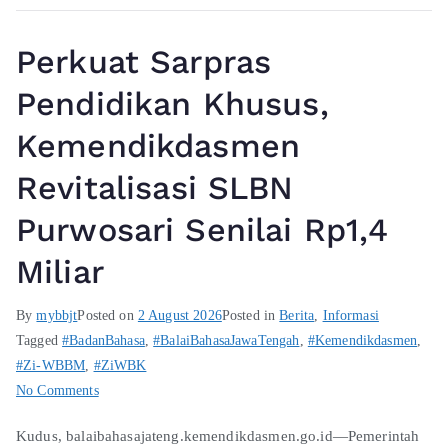
Perkuat Sarpras
Pendidikan Khusus,
Kemendikdasmen
Revitalisasi SLBN
Purwosari Senilai Rp1,4
Miliar
By
mybbjt
Posted on
2 August 2026
Posted in
Berita
,
Informasi
Tagged
#BadanBahasa
,
#BalaiBahasaJawaTengah
,
#Kemendikdasmen
,
#Zi-WBBM
,
#ZiWBK
No Comments
Kudus, balaibahasajateng.kemendikdasmen.go.id—Pemerintah