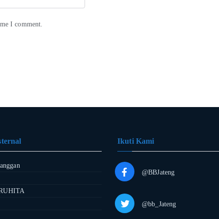
time I comment.
ternal
Ikuti Kami
langgan
@BBJateng
RUHITA
@bb_Jateng