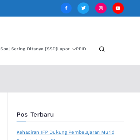
SI JAWA TENGAH
i
Soal Sering Ditanya [SSD]
Lapor
PPID
Pos Terbaru
Kehadiran IFP Dukung Pembelajaran Murid