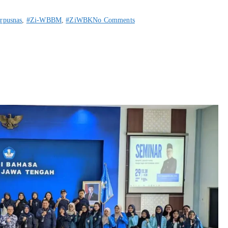
rpusnas
,
#Zi-WBBM
,
#ZiWBK
No Comments