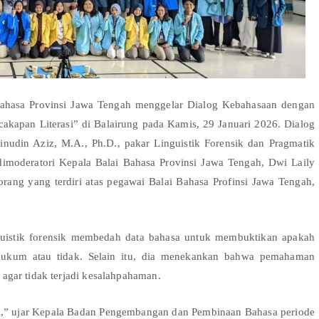
Bahasa Provinsi Jawa Tengah menggelar Dialog Kebahasaan dengan
cakapan Literasi” di Balairung pada Kamis, 29 Januari 2026. Dialog
nudin Aziz, M.A., Ph.D., pakar Linguistik Forensik dan Pragmatik
dimoderatori Kepala Balai Bahasa Provinsi Jawa Tengah, Dwi Laily
s orang yang terdiri atas pegawai Balai Bahasa Profinsi Jawa Tengah,
uistik forensik membedah data bahasa untuk membuktikan apakah
r hukum atau tidak. Selain itu, dia menekankan bahwa pemahaman
agar tidak terjadi kesalahpahaman.
asi,” ujar Kepala Badan Pengembangan dan Pembinaan Bahasa periode