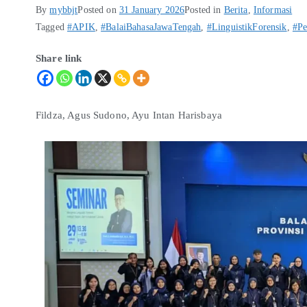
By
mybbjt
Posted on
31 January 2026
Posted in
Berita
,
Informasi
Tagged
#APIK
,
#BalaiBahasaJawaTengah
,
#LinguistikForensik
,
#Pe
Share link
Fildza, Agus Sudono, Ayu Intan Harisbaya