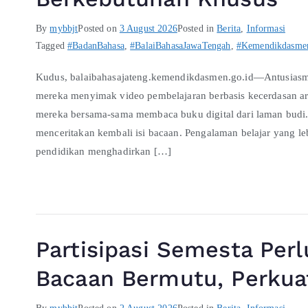
By
mybbjt
Posted on
3 August 2026
Posted in
Berita
,
Informasi
Tagged
#BadanBahasa
,
#BalaiBahasaJawaTengah
,
#Kemendikdasme
Kudus, balaibahasajateng.kemendikdasmen.go.id—Antusiasme
mereka menyimak video pembelajaran berbasis kecerdasan artifi
mereka bersama-sama membaca buku digital dari laman budi
menceritakan kembali isi bacaan. Pengalaman belajar yang leb
pendidikan menghadirkan […]
Partisipasi Semesta Per
Bacaan Bermutu, Perkuat