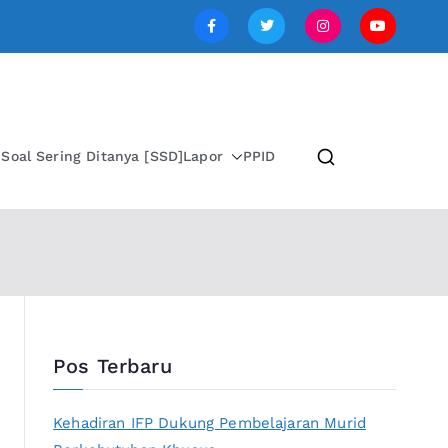
SI JAWA TENGAH
i
Soal Sering Ditanya [SSD]
Lapor
PPID
Pos Terbaru
Kehadiran IFP Dukung Pembelajaran Murid