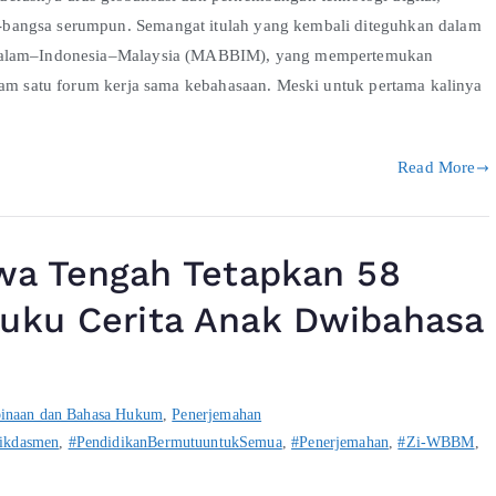
bangsa serumpun. Semangat itulah yang kembali diteguhkan dalam
ussalam–Indonesia–Malaysia (MABBIM), yang mempertemukan
lam satu forum kerja sama kebahasaan. Meski untuk pertama kalinya
Read More
awa Tengah Tetapkan 58
Buku Cerita Anak Dwibahasa
inaan dan Bahasa Hukum
,
Penerjemahan
ikdasmen
,
#PendidikanBermutuuntukSemua
,
#Penerjemahan
,
#Zi-WBBM
,