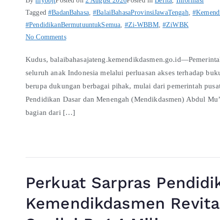
By
mybbjt
Posted on
2 August 2026
Posted in
Berita
,
Informasi
Tagged
#BadanBahasa
,
#BalaiBahasaProvinsiJawaTengah
,
#Kemend
#PendidikanBermutuuntukSemua
,
#Zi-WBBM
,
#ZiWBK
No Comments
Kudus, balaibahasajateng.kemendikdasmen.go.id—Pemerinta
seluruh anak Indonesia melalui perluasan akses terhadap bu
berupa dukungan berbagai pihak, mulai dari pemerintah pusat
Pendidikan Dasar dan Menengah (Mendikdasmen) Abdul Mu’t
bagian dari […]
Perkuat Sarpras Pendidi
Kemendikdasmen Revital