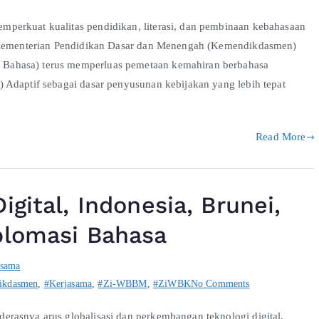
perkuat kualitas pendidikan, literasi, dan pembinaan kebahasaan
. Kementerian Pendidikan Dasar dan Menengah (Kemendikdasmen)
Bahasa) terus memperluas pemetaan kemahiran berbahasa
 Adaptif sebagai dasar penyusunan kebijakan yang lebih tepat
Read More
gital, Indonesia, Brunei,
plomasi Bahasa
asama
ikdasmen
,
#Kerjasama
,
#Zi-WBBM
,
#ZiWBK
No Comments
rasnya arus globalisasi dan perkembangan teknologi digital,