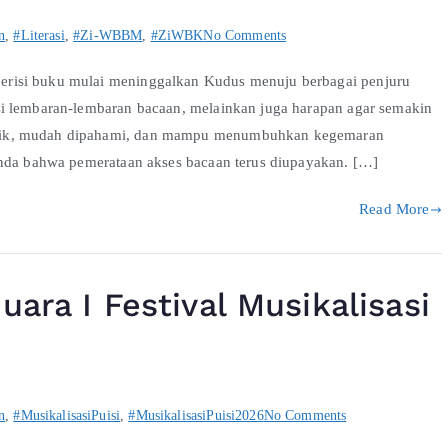
n
,
#Literasi
,
#Zi-WBBM
,
#ZiWBK
No Comments
risi buku mulai meninggalkan Kudus menuju berbagai penjuru
si lembaran-lembaran bacaan, melainkan juga harapan agar semakin
arik, mudah dipahami, dan mampu menumbuhkan kegemaran
anda bahwa pemerataan akses bacaan terus diupayakan. […]
Read More
uara I Festival Musikalisasi
n
,
#MusikalisasiPuisi
,
#MusikalisasiPuisi2026
No Comments