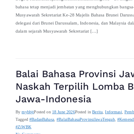
bahasa tetap menjadi jembatan yang menghubungkan bangsa-
Musyawarah Sekretariat Ke-28 Majelis Bahasa Brunei Dar
delegasi dari Brunei Darussalam, Indonesia, dan Malaysia da
dalam sejarah Musyawarah Sekretariat […]
Balai Bahasa Provinsi J
Naskah Terpilih Lomba 
Jawa-Indonesia
By
mybbjt
Posted on
18 June 2026
Posted in
Berita
,
Informasi
,
Pemb
Tagged
#BadanBahasa
,
#BalaiBahasaProvinsiJawaTengah
,
#Kemend
#ZiWBK