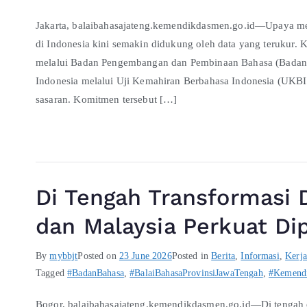
Jakarta, balaibahasajateng.kemendikdasmen.go.id—Upaya mem
di Indonesia kini semakin didukung oleh data yang terukur
melalui Badan Pengembangan dan Pembinaan Bahasa (Badan 
Indonesia melalui Uji Kemahiran Berbahasa Indonesia (UKBI)
sasaran. Komitmen tersebut […]
Di Tengah Transformasi Di
dan Malaysia Perkuat Di
By
mybbjt
Posted on
23 June 2026
Posted in
Berita
,
Informasi
,
Kerj
Tagged
#BadanBahasa
,
#BalaiBahasaProvinsiJawaTengah
,
#Kemend
Bogor, balaibahasajateng.kemendikdasmen.go.id—Di tengah de