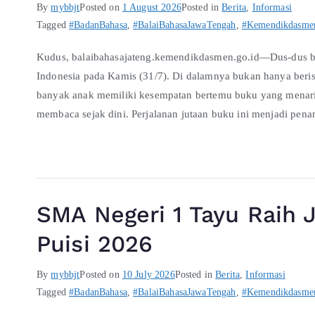
By
mybbjt
Posted on
1 August 2026
Posted in
Berita
,
Informasi
Tagged
#BadanBahasa
,
#BalaiBahasaJawaTengah
,
#Kemendikdasme
Kudus, balaibahasajateng.kemendikdasmen.go.id—Dus-dus be
Indonesia pada Kamis (31/7). Di dalamnya bukan hanya beri
banyak anak memiliki kesempatan bertemu buku yang men
membaca sejak dini. Perjalanan jutaan buku ini menjadi pen
SMA Negeri 1 Tayu Raih J
Puisi 2026
By
mybbjt
Posted on
10 July 2026
Posted in
Berita
,
Informasi
Tagged
#BadanBahasa
,
#BalaiBahasaJawaTengah
,
#Kemendikdasme