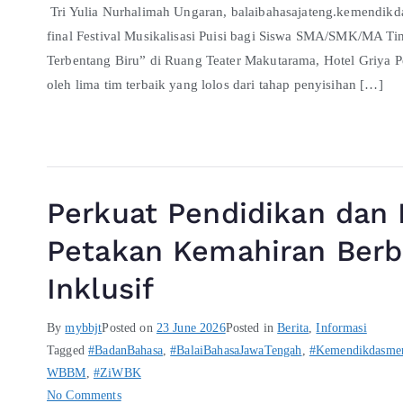
Tri Yulia Nurhalimah Ungaran, balaibahasajateng.kemendik
final Festival Musikalisasi Puisi bagi Siswa SMA/SMK/MA Ti
Terbentang Biru” di Ruang Teater Makutarama, Hotel Griya Pe
oleh lima tim terbaik yang lolos dari tahap penyisihan […]
Perkuat Pendidikan dan
Petakan Kemahiran Berba
Inklusif
By
mybbjt
Posted on
23 June 2026
Posted in
Berita
,
Informasi
Tagged
#BadanBahasa
,
#BalaiBahasaJawaTengah
,
#Kemendikdasme
WBBM
,
#ZiWBK
No Comments