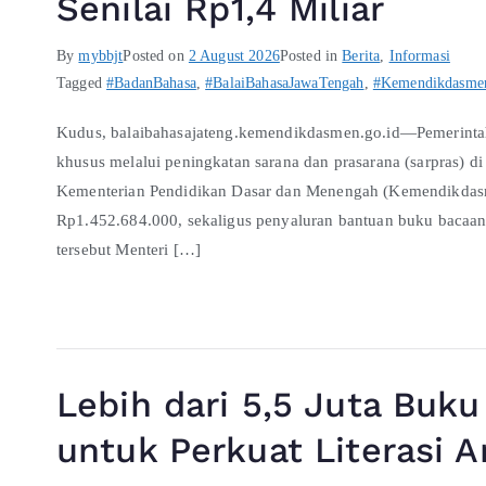
Senilai Rp1,4 Miliar
By
mybbjt
Posted on
2 August 2026
Posted in
Berita
,
Informasi
Tagged
#BadanBahasa
,
#BalaiBahasaJawaTengah
,
#Kemendikdasme
Kudus, balaibahasajateng.kemendikdasmen.go.id—Pemerintah
khusus melalui peningkatan sarana dan prasarana (sarpras) 
Kementerian Pendidikan Dasar dan Menengah (Kemendikdasmen
Rp1.452.684.000, sekaligus penyaluran bantuan buku bacaa
tersebut Menteri […]
Lebih dari 5,5 Juta Buk
untuk Perkuat Literasi 