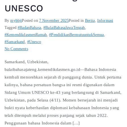
UNESCO
By
mybbjt
Posted on
7 November 2025
Posted in
Berita
,
Informasi
Tagged
#BadanBahasa
,
#BalaiBahasaJawaTengah
,
#KemendikdasmenRamah
,
#PendidikanBermutuuntukSemua
,
#Samarkand
,
#Unesco
No Comments
Samarkand, Uzbekistan,
balaibahasajateng.kemendikdasmen.go.id—Bahasa Indonesia
kembali menorehkan sejarah di panggung dunia. Untuk pertama
kalinya, bahasa persatuan bangsa ini resmi digunakan dalam
Sidang Umum UNESCO ke-43 yang berlangsung di Samarkand,
Uzbekistan, pada Selasa (4/11). Momen bersejarah ini menjadi
bukti nyata keberhasilan diplomasi kebahasaan Indonesia yang
telah ditempuh melalui proses panjang sejak tahun 2022.
Penggunaan bahasa Indonesia dalam […]