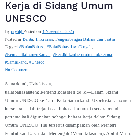
Kerja di Sidang Umum
UNESCO
By
mybbjt
Posted on
4 November 2025
Posted in
Berita
,
Informasi
,
Pengembangan Bahasa dan Sastra
Tagged
#BadanBahasa
,
#BalaiBahasaJawaTengah
,
#KemendikdasmenRamah
,
#PendidikanBermutuuntukSemua
,
#Samarkand
,
#Unesco
No Comments
Samarkand, Uzbekistan,
balaibahasajateng.kemendikdasmen.go.id—Dalam Sidang
Umum UNESCO ke-43 di Kota Samarkand, Uzbekistan, momen
bersejarah telah terjadi saat bahasa Indonesia secara resmi
pertama kali digunakan sebagai bahasa kerja dalam Sidang
Umum UNESCO. Hal tersebut disampaikan oleh Menteri
Pendidikan Dasar dan Menengah (Mendikdasmen), Abdul Mu’ti,