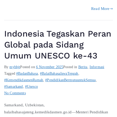
Read More
Indonesia Tegaskan Peran
Global pada Sidang
Umum UNESCO ke-43
By
mybbjt
Posted on
6 November 2025
Posted in
Berita
,
Informasi
Tagged
#BadanBahasa
,
#BalaiBahasaJawaTengah
,
#KemendikdasmenRamah
,
#PendidikanBermutuuntukSemua
,
#Samarkand
,
#Unesco
No Comments
Samarkand, Uzbekistan,
balaibahasajateng.kemedikdasmen.go.id—Menteri Pendidikan