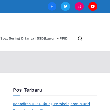
SI JAWA TENGAH
i
Soal Sering Ditanya [SSD]
Lapor
PPID
Pos Terbaru
Kehadiran IFP Dukung Pembelajaran Murid