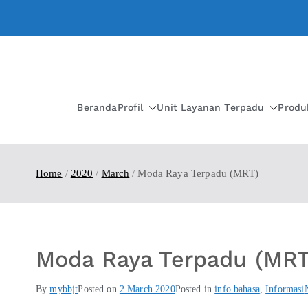
Beranda
Profil
Unit Layanan Terpadu
Produ
Home
2020
March
Moda Raya Terpadu (MRT)
Moda Raya Terpadu (MRT
By
mybbjt
Posted on
2 March 2020
Posted in
info bahasa
,
Informasi