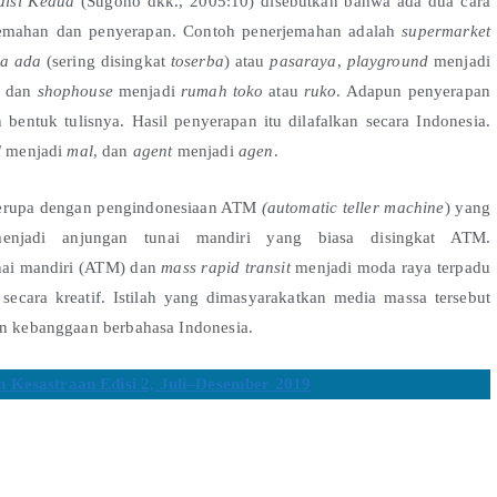
disi Kedua
(Sugono dkk., 2005:10) disebutkan bahwa ada dua cara
jemahan dan penyerapan. Contoh penerjemahan adalah
supermarket
ba ada
(sering disingkat
toserba
) atau
pasaraya
,
playground
menjadi
, dan
shophouse
menjadi
rumah toko
atau
ruko
. Adapun penyerapan
entuk tulisnya. Hasil penyerapan itu dilafalkan secara Indonesia.
l
menjadi
mal
, dan
agent
menjadi
agen
.
serupa dengan pengindonesiaan ATM
(automatic teller machine
) yang
njadi anjungan tunai mandiri yang biasa disingkat ATM.
nai mandiri (ATM) dan
mass rapid transit
menjadi moda raya terpadu
ecara kreatif. Istilah yang dimasyarakatkan media massa tersebut
an kebanggaan berbahasa Indonesia.
 Kesastraan Edisi 2, Juli–Desember 2019