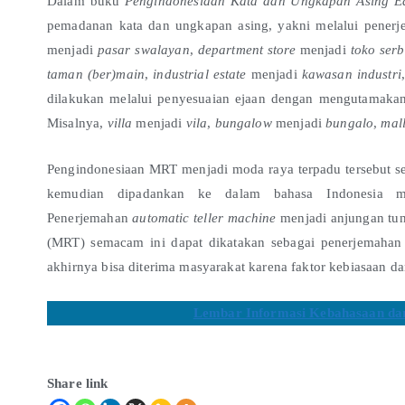
Dalam buku
Pengindonesiaan Kata dan Ungkapan Asing E
pemadanan kata dan ungkapan asing, yakni melalui pener
menjadi
pasar swalayan
,
department store
menjadi
toko ser
taman (ber)main
,
industrial estate
menjadi
kawasan industri
dilakukan melalui penyesuaian ejaan dengan mengutamakan b
Misalnya,
villa
menjadi
vila
,
bungalow
menjadi
bungalo
,
mal
Pengindonesiaan MRT menjadi moda raya terpadu tersebut 
kemudian dipadankan ke dalam bahasa Indonesia me
Penerjemahan
automatic teller machine
menjadi anjungan tu
(MRT) semacam ini dapat dikatakan sebagai penerjemahan s
akhirnya bisa diterima masyarakat karena faktor kebiasaan d
Lembar Informasi Kebahasaan dan
Share link