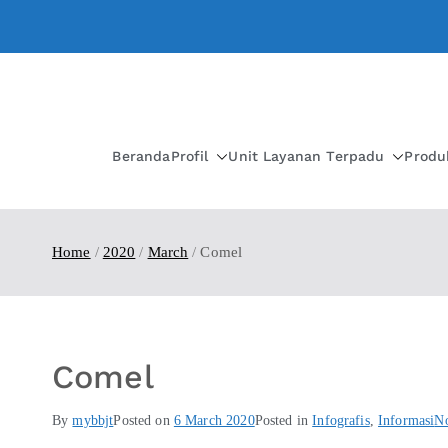
Beranda
Profil
Unit Layanan Terpadu
Produ
Home
2020
March
Comel
Comel
By
mybbjt
Posted on
6 March 2020
Posted in
Infografis
,
Informasi
N