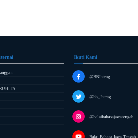
ternal
Ikuti Kami
langgan
@BBJateng
RUHITA
@bb_Jateng
@balaibahasajawatengah
Balai Bahasa Jawa Tengah