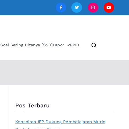
SI JAWA TENGAH
i
Soal Sering Ditanya [SSD]
Lapor
PPID
Pos Terbaru
Kehadiran IFP Dukung Pembelajaran Murid