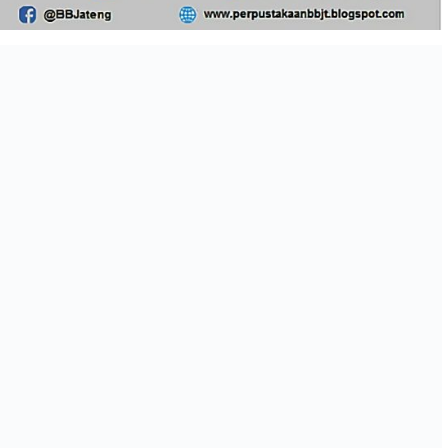
Biografi Pengarang Sastra Jawa Tengah
e marked
*