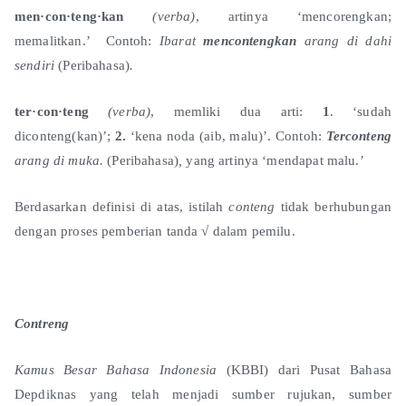
men·con·teng·kan
(verba)
, artinya ‘mencorengkan;
memalitkan.’ Contoh:
Ibarat
mencontengkan
arang di dahi
sendiri
(Peribahasa)
.
ter·con·teng
(verba)
, memliki dua arti:
1
. ‘sudah
diconteng(kan)’;
2.
‘kena noda (aib, malu)’. Contoh:
Terconteng
arang di muka.
(Peribahasa)
,
yang artinya ‘mendapat malu.’
Berdasarkan definisi di atas, istilah
conteng
tidak berhubungan
dengan proses pemberian tanda √ dalam pemilu.
Contreng
Kamus Besar Bahasa Indonesia
(KBBI) dari Pusat Bahasa
Depdiknas yang telah menjadi sumber rujukan, sumber