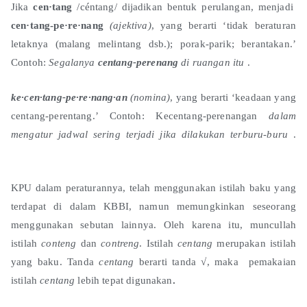
Jika
cen·tang
/céntang/ dijadikan bentuk perulangan, menjadi
cen·tang-pe·re·nang
(ajektiva)
, yang berarti ‘tidak beraturan
letaknya (malang melintang dsb.); porak-parik; berantakan.’
Contoh:
Segalanya
centang-perenang
di ruangan itu
.
ke·cen·tang-pe·re·nang·an
(nomina)
, yang berarti ‘keadaan yang
centang-perentang.’ Contoh: Kecentang-perenangan
dalam
mengatur jadwal sering terjadi jika dilakukan terburu-buru
.
KPU dalam peraturannya, telah menggunakan istilah baku yang
terdapat di dalam KBBI, namun memungkinkan seseorang
menggunakan sebutan lainnya. Oleh karena itu, muncullah
istilah
conteng
dan
contreng
. Istilah
centang
merupakan istilah
yang baku. Tanda
centang
berarti tanda √, maka pemakaian
istilah
centang
lebih tepat digunakan
.