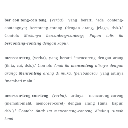
ber·con·teng-con·teng
(
verba
), yang berarti ‘ada conteng-
contengnya; bercoreng-coreng (dengan arang, jelaga, dsb.).’
Contoh:
Mukanya
berconteng-conteng
; Papan tulis itu
berconteng-conteng
dengan kapur.
men·con·teng
(verba), yang berarti ‘mencoreng dengan arang
(tinta, cat, dsb.).’ Contoh:
Anak itu
menconteng
alisnya dengan
arang;
Menconteng
arang di muka. (peribahasa)
,
yang artinya
‘memberi malu.’
men·con·teng-con·teng
(verba)
, artinya ‘mencoreng-coreng
(memalit-malit, mencoret-coret) dengan arang (tinta, kapur,
dsb.).’ Contoh:
Anak itu menconteng-conteng dinding rumah
kami