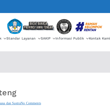
BALAI BAHASA PROVIN
k
Standar Layanan
SAKIP
Informasi Publik
Kontak Kam
teng
sa dan Sastra
No Comments