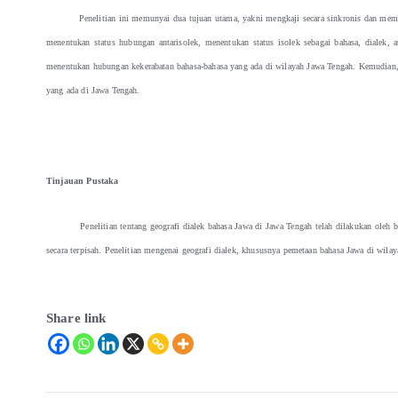
Penelitian ini memunyai dua tujuan utama, yakni mengkaji secara sinkronis dan membuat p
menentukan status hubungan antarisolek, menentukan status isolek sebagai bahasa, dialek, at
menentukan hubungan kekerabatan bahasa-bahasa yang ada di wilayah Jawa Tengah. Kemudian, 
yang ada di Jawa Tengah.
Tinjauan Pustaka
Penelitian tentang geografi dialek bahasa Jawa di Jawa Tengah telah dilakukan oleh beber
secara terpisah. Penelitian mengenai geografi dialek, khususnya pemetaan bahasa Jawa di wila
Share link