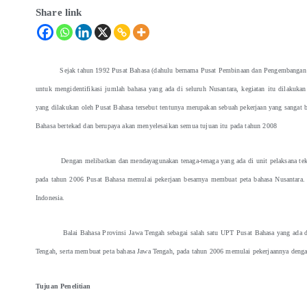
Share link
Sejak tahun 1992 Pusat Bahasa (dahulu bernama Pusat Pembinaan dan Pengembangan Bahasa
untuk mengidentifikasi jumlah bahasa yang ada di seluruh Nusantara, kegiatan itu dilakuk
yang dilakukan oleh Pusat Bahasa tersebut tentunya merupakan sebuah pekerjaan yang sangat 
Bahasa bertekad dan berupaya akan menyelesaikan semua tujuan itu pada tahun 2008
Dengan melibatkan dan mendayagunakan tenaga-tenaga yang ada di unit pelaksana teknis (
pada tahun 2006 Pusat Bahasa memulai pekerjaan besarnya membuat peta bahasa Nusantara. Pe
Indonesia.
Balai Bahasa Provinsi Jawa Tengah sebagai salah satu UPT Pusat Bahasa yang ada di Jawa
Tengah, serta membuat peta bahasa Jawa Tengah, pada tahun 2006 memulai pekerjaannya denga
Tujuan Penelitian