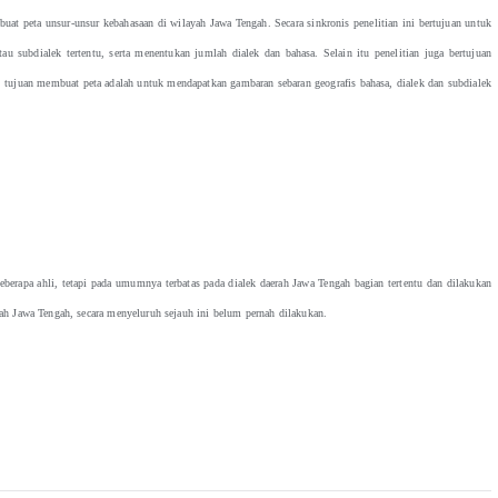
eta unsur-unsur kebahasaan di wilayah Jawa Tengah. Secara sinkronis penelitian ini bertujuan untuk
au subdialek tertentu, serta menentukan jumlah dialek dan bahasa. Selain itu penelitian juga bertujuan
tujuan membuat peta adalah untuk mendapatkan gambaran sebaran geografis bahasa, dialek dan subdialek
apa ahli, tetapi pada umumnya terbatas pada dialek daerah Jawa Tengah bagian tertentu dan dilakukan
yah Jawa Tengah, secara menyeluruh sejauh ini belum pernah dilakukan.