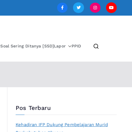
SI JAWA TENGAH
i
Soal Sering Ditanya [SSD]
Lapor
PPID
Pos Terbaru
Kehadiran IFP Dukung Pembelajaran Murid