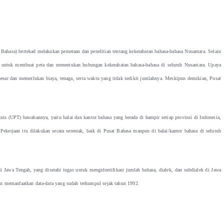
) bertekad melakukan pemetaan dan penelitian tentang kekerabatan bahasa-bahasa Nusantara. Selain
an untuk membuat peta dan menentukan hubungan kekerabatan bahasa-bahasa di seluruh Nusantara. Upaya
besar dan memerlukan biaya, tenaga, serta waktu yang tidak sedikit jumlahnya. Meskipun demikian, Pusat
UPT) bawahannya, yaitu balai dan kantor bahasa yang berada di hampir setiap provinsi di Indonesia,
kerjaan itu dilakukan secara serentak, baik di Pusat Bahasa maupun di balai/kantor bahasa di seluruh
 Tengah, yang diserahi tugas untuk mengidentifikasi jumlah bahasa, dialek, dan subdialek di Jawa
n memanfaatkan data-data yang sudah terkumpul sejak tahun 1992.