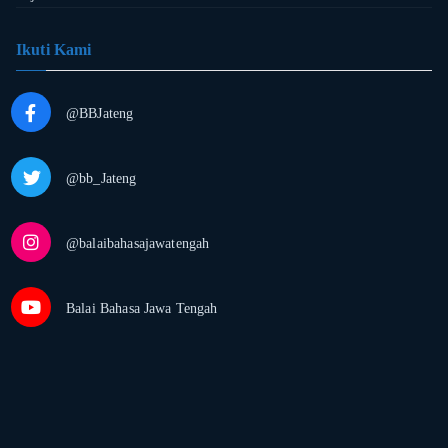
Ikuti Kami
@BBJateng
@bb_Jateng
@balaibahasajawatengah
Balai Bahasa Jawa Tengah