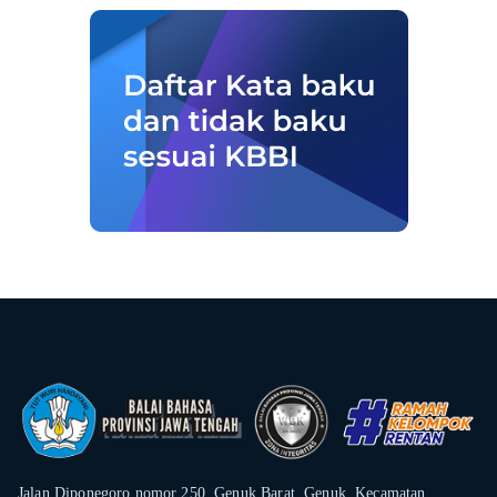
Jalan Diponegoro nomor 250, Genuk Barat, Genuk, Kecamatan