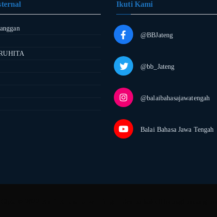
ternal
Ikuti Kami
langgan
@BBJateng
RUHITA
@bb_Jateng
@balaibahasajawatengah
Balai Bahasa Jawa Tengah
 Cipta © 2022
Balai Bahasa Jawa Tengah
Semua hak dilindungi undang-un