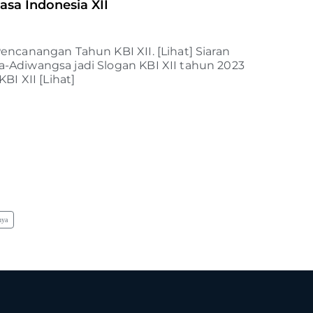
sa Indonesia XII
ncanangan Tahun KBI XII. [Lihat] Siaran
a-Adiwangsa jadi Slogan KBI XII tahun 2023
KBI XII [Lihat]
p
nya