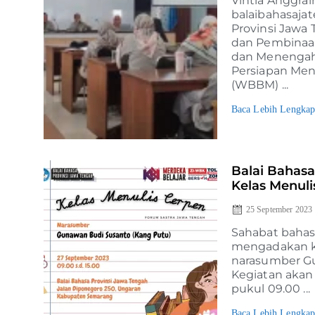
Vintia Anggra
balaibahasaja
Provinsi Jawa
dan Pembinaan
dan Menengah,
Persiapan Menu
(WBBM) ...
Baca Lebih Lengka
Balai Bahasa
Kelas Menuli
25 September 2023
Sahabat bahasa
mengadakan k
narasumber Gu
Kegiatan akan
pukul 09.00 ...
Baca Lebih Lengka