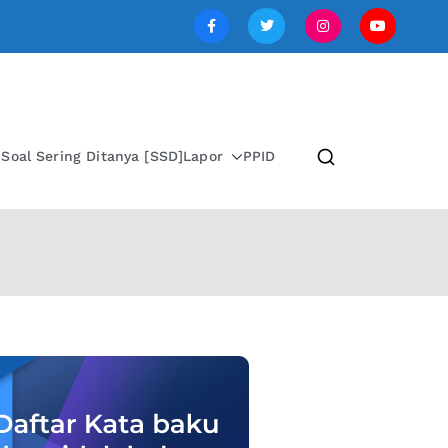
SI JAWA TENGAH
i
Soal Sering Ditanya [SSD]
Lapor
PPID