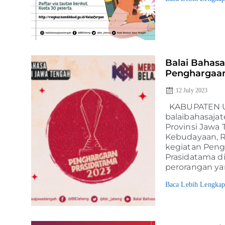
Balai Bahasa
Penghargaan
12 July 2023
KABUPATEN 
balaibahasaja
Provinsi Jawa
Kebudayaan, R
kegiatan Peng
Prasidatama d
perorangan ya
Baca Lebih Lengka