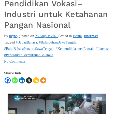
Pendidikan Vokasi–
Industri untuk Ketahanan
Pangan Nasional
By
mybbjt
Posted on
25 August 2025
Posted in
Berita
,
Informasi
Tagged
#BadanBahasa
,
#BalaiBahasaJawaTengah
,
#BalaiBahasaProvinsiJawaTengah
,
#KemendikdasmenRamah
,
#Literasi
,
#PendidikanBermutuuntukSemua
No Comments
Share link