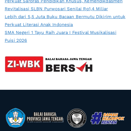
Perkuat Sarpras Pendidikan Khusus, Kemendikdasmen
Revitalisasi SLBN Purwosari Senilai Rp1,4 Miliar
Lebih dari 5,5 Juta Buku Bacaan Bermutu Dikirim untuk
Perkuat Literasi Anak Indonesia
SMA Negeri 1 Tayu Raih Juara I Festival Musikalisasi
Puisi 2026