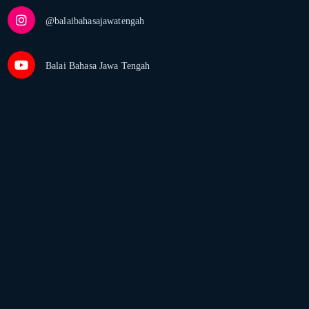
@balaibahasajawatengah
Balai Bahasa Jawa Tengah