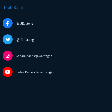
Ikuti Kami
@BBJateng
@bb_Jateng
@balaibahasajawatengah
Balai Bahasa Jawa Tengah