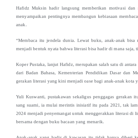
Hafidz Muksin hadir langsung memberikan motivasi dan 
menyampaikan pentingnya membangun kebiasaan membaca mel
anak.
“Membaca itu jendela dunia. Lewat buku, anak-anak bisa m
menjadi bentuk nyata bahwa literasi bisa hadir di mana saja, 
Koper Pustaka, lanjut Hafidz, merupakan salah satu di antar
dari Badan Bahasa, Kementerian Pendidikan Dasar dan Me
gerakan literasi yang kini menjadi oase bagi anak-anak kota 
Yuli Kuswanti, pustakawan sekaligus penggagas gerakan itu
sang suami, ia mulai merintis inisiatif itu pada 2021, tak
2024 menjadi penyemangat untuk menggerakkan literasi di 
bersama dengan buku bacaan yang menarik.
Anak-anak yang hadir di kawasan itu tidak hanya diberi 