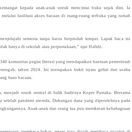
semangat kepada anak-anak untuk mencintai buku sejak dini. Ia
alui fasilitasi akses bacaan di ruang-ruang terbuka yang ramah
enjelajahi semesta tanpa harus berpindah tempat. Lapak baca ini
tidak hanya di sekolah atau perpustakaan,” ujar Hafidz.
a 340 komunitas pegiat literasi yang mendapatkan bantuan pemerintah
nengah, tahun 2024. Ini merupakan bukti nyata geliat dan usaha
yang haus bacaan.
, menjadi sosok sentral di balik hadirnya Koper Pustaka. Bersama
 lama setelah pandemi mereda. Dukungan dana yang diperolehnya pada
lingkungannya. Anak-anak dan orang tua pun menikmati kebahagiaan
kesempatan membaca bebas, tetapi juga diajak membaca nyaring di