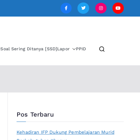
SI JAWA TENGAH
i
Soal Sering Ditanya [SSD]
Lapor
PPID
Pos Terbaru
Kehadiran IFP Dukung Pembelajaran Murid