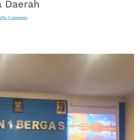
a Daerah
i
No Comments