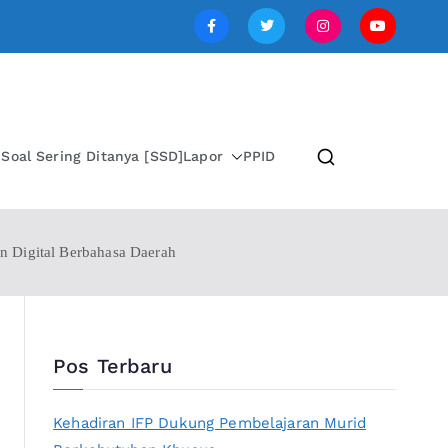
SI JAWA TENGAH
i
Soal Sering Ditanya [SSD]
Lapor
PPID
 Digital Berbahasa Daerah
Pos Terbaru
Kehadiran IFP Dukung Pembelajaran Murid