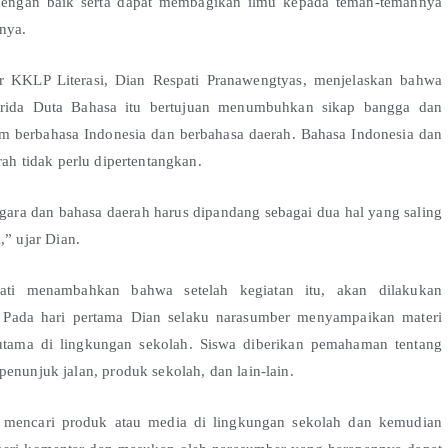
 dengan baik serta dapat membagikan ilmu kepada teman-temannya
nya.
r KKLP Literasi, Dian Respati Pranawengtyas, menjelaskan bahwa
Krida Duta Bahasa itu bertujuan menumbuhkan sikap bangga dan
am berbahasa Indonesia dan berbahasa daerah. Bahasa Indonesia dan
ah tidak perlu dipertentangkan.
gara dan bahasa daerah harus dipandang sebagai dua hal yang saling
” ujar Dian.
ati menambahkan bahwa setelah kegiatan itu, akan dilakukan
g. Pada hari pertama Dian selaku narasumber menyampaikan materi
rutama di lingkungan sekolah. Siswa diberikan pemahaman tentang
enunjuk jalan, produk sekolah, dan lain-lain.
k mencari produk atau media di lingkungan sekolah dan kemudian