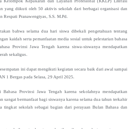
ja Kelompok Kepakaran dan Layanan Profesional (KKLP) Literasi
yang diikuti oleh 50 aktivis sekolah dari berbagai organisasi dan
an Respati Pranawengtyas, S.S. M.Pd.
takan bahwa selama dua hari siswa dibekali pengetahuan tentang
gan kaidah serta pemanfaatan media sosial untuk pelestarian bahasa
Bahasa Provinsi Jawa Tengah karena siswa-siswanya mendapatkan
rah sekaligus.
empatan ini dapat mengikuti kegiatan secara baik dari awal sampai
AN 1 Bergas pada Selasa, 29 April 2025.
lai Bahasa Provinsi Jawa Tengah karena sekolahnya mendapatkan
an sangat bermanfaat bagi siswanya karena selama dua tahun terkahir
 tingkat sekolah sebagai bagian dari perayaan Bulan Bahasa dan