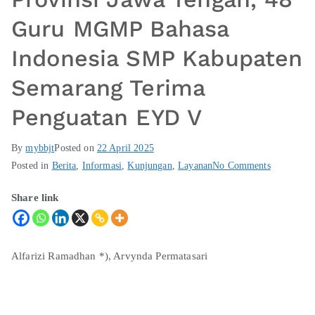
Guru MGMP Bahasa
Indonesia SMP Kabupaten
Semarang Terima
Penguatan EYD V
By
mybbjt
Posted on
22 April 2025
Posted in
Berita
,
Informasi
,
Kunjungan
,
Layanan
No Comments
Share link
Alfarizi Ramadhan *), Arvynda Permatasari