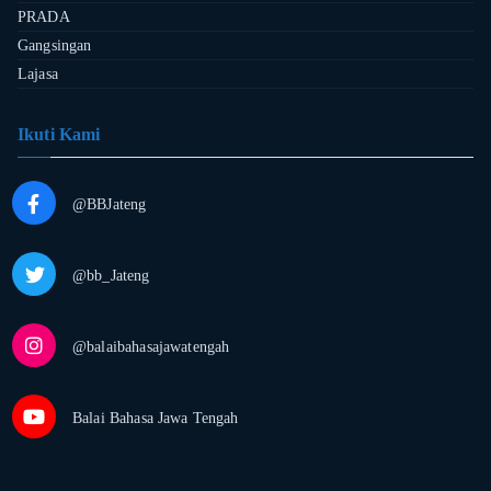
PRADA
Gangsingan
Lajasa
Ikuti Kami
@BBJateng
@bb_Jateng
@balaibahasajawatengah
Balai Bahasa Jawa Tengah