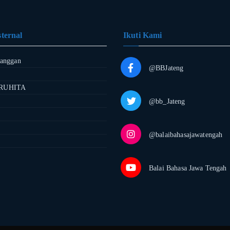
ternal
Ikuti Kami
langgan
@BBJateng
RUHITA
@bb_Jateng
@balaibahasajawatengah
Balai Bahasa Jawa Tengah