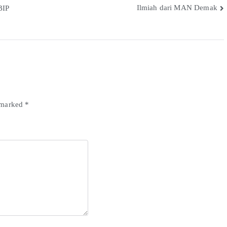
Ilmiah dari MAN Demak
BIP
e marked
*