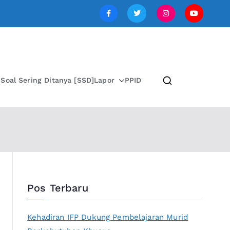
SI JAWA TENGAH
i
Soal Sering Ditanya [SSD]
Lapor
PPID
Pos Terbaru
Kehadiran IFP Dukung Pembelajaran Murid