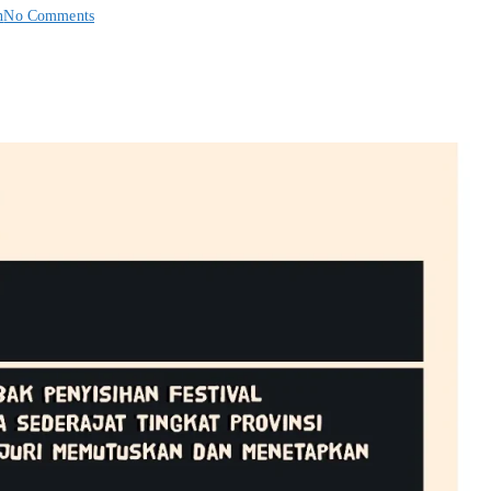
n
No Comments