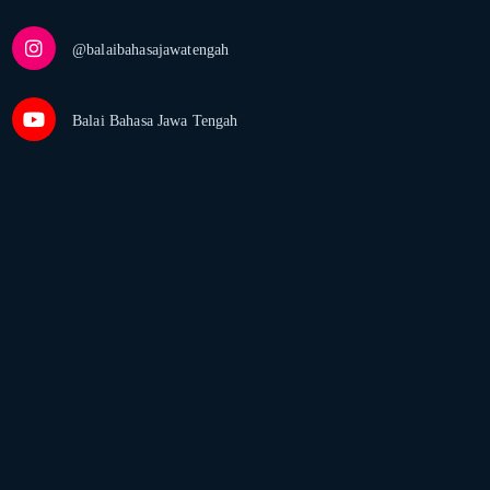
@balaibahasajawatengah
Balai Bahasa Jawa Tengah