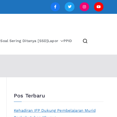
SI JAWA TENGAH
i
Soal Sering Ditanya [SSD]
Lapor
PPID
Pos Terbaru
Kehadiran IFP Dukung Pembelajaran Murid