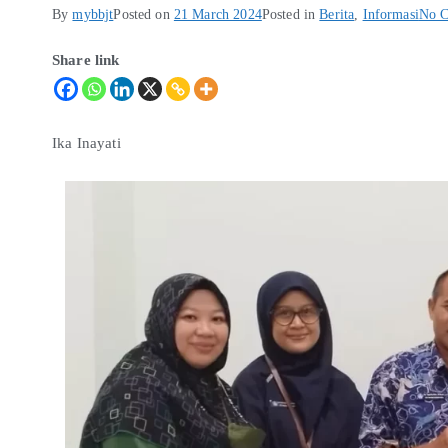
By
mybbjt
Posted on
21 March 2024
Posted in
Berita
,
Informasi
No 
Share link
Ika Inayati