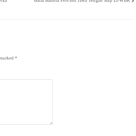
erka
Balai Bahasa Provinsi Jawa Tengah Siap ZI-WBK
e marked
*