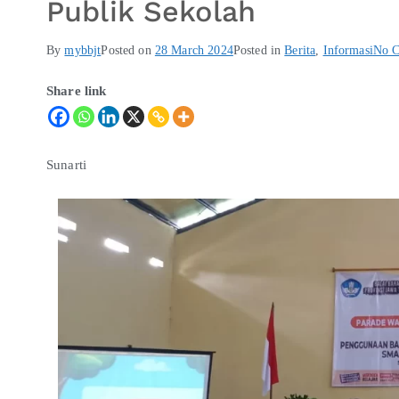
Publik Sekolah
By
mybbjt
Posted on
28 March 2024
Posted in
Berita
,
Informasi
No 
Share link
Sunarti