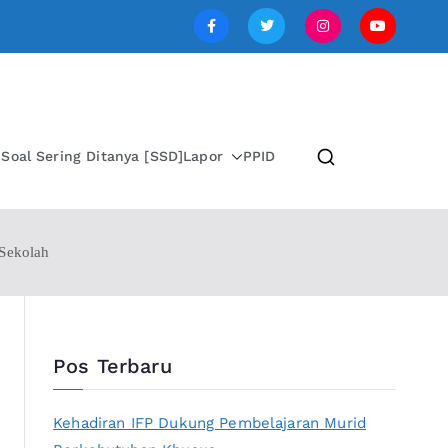
SI JAWA TENGAH
i
Soal Sering Ditanya [SSD]
Lapor
PPID
 Sekolah
Pos Terbaru
Kehadiran IFP Dukung Pembelajaran Murid