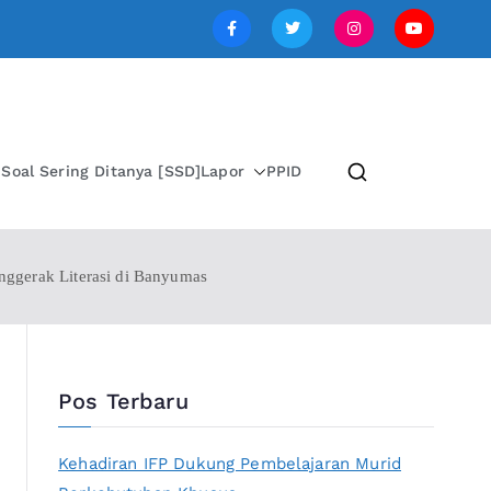
SI JAWA TENGAH
i
Soal Sering Ditanya [SSD]
Lapor
PPID
nggerak Literasi di Banyumas
Pos Terbaru
Kehadiran IFP Dukung Pembelajaran Murid