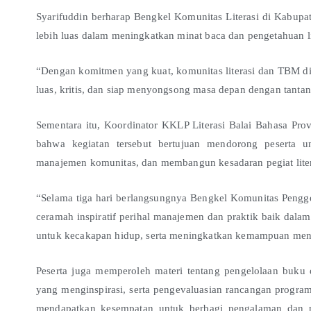
Syarifuddin berharap Bengkel Komunitas Literasi di Kabupa
lebih luas dalam meningkatkan minat baca dan pengetahuan li
“Dengan komitmen yang kuat, komunitas literasi dan TBM d
luas, kritis, dan siap menyongsong masa depan dengan tanta
Sementara itu, Koordinator KKLP Literasi Balai Bahasa Pro
bahwa kegiatan tersebut bertujuan mendorong peserta 
manajemen komunitas, dan membangun kesadaran pegiat literas
“Selama tiga hari berlangsungnya Bengkel Komunitas Penggerak
ceramah inspiratif perihal manajemen dan praktik baik dalam 
untuk kecakapan hidup, serta meningkatkan kemampuan menuli
Peserta juga memperoleh materi tentang pengelolaan buku 
yang menginspirasi, serta pengevaluasian rancangan program ke
mendapatkan kesempatan untuk berbagi pengalaman dan p