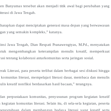
ten Banyumas tersebut akan menjadi titik awal bagi perubahan yang
terasi di Jawa Tengah.
iharapkan dapat menciptakan generasi masa depan yang berwawasan
ngan yang semakin kompleks,” katanya.
vinsi Jawa Tengah, Dian Respati Pranawengtyas, M.Pd., menyatakan
untuk mengembangkan keterampilan menulis kreatif, memperkuat
i tentang kolaborasi antarkomunitas serta jaringan sosial.
 Literasi, para peserta terlibat dalam berbagai sesi diskusi hingga
komunitas literasi, mempelajari literasi dasar, membaca dan menulis
s kreatif nonfiksi berdasarkan hasil bacaan,” terangnya.
dan perpustakaan komunitas, penyusunan program kegiatan kreatif
giatan komunitas literasi. Selain itu, di sela-sela kegiatan, peserta
engetahuan dalam membangun budaya literasi yang kreatif serta