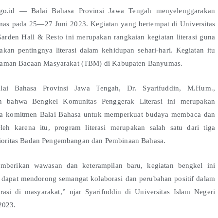
.id — Balai Bahasa Provinsi Jawa Tengah menyelenggarakan
as pada 25—27 Juni 2023. Kegiatan yang bertempat di Universitas
arden Hall & Resto ini merupakan rangkaian kegiatan literasi guna
n pentingnya literasi dalam kehidupan sehari-hari. Kegiatan itu
dan Taman Bacaan Masyarakat (TBM) di Kabupaten Banyumas.
lai Bahasa Provinsi Jawa Tengah, Dr. Syarifuddin, M.Hum.,
n bahwa Bengkel Komunitas Penggerak Literasi ini merupakan
ta komitmen Balai Bahasa untuk memperkuat budaya membaca dan
leh karena itu, program literasi merupakan salah satu dari tiga
ioritas Badan Pengembangan dan Pembinaan Bahasa.
emberikan wawasan dan keterampilan baru, kegiatan bengkel ini
 dapat mendorong semangat kolaborasi dan perubahan positif dalam
erasi di masyarakat,” ujar Syarifuddin di Universitas Islam Negeri
2023.