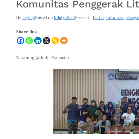
Komunitas Penggerak Lit
By
mybbjt
Posted on
6 July 2023
Posted in
Berita
,
Informasi
,
Pengem
Share link
Naratungga Indit Prahasita