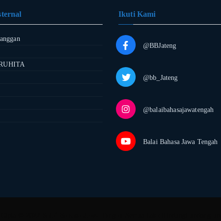
ternal
Ikuti Kami
langgan
@BBJateng
RUHITA
@bb_Jateng
@balaibahasajawatengah
Balai Bahasa Jawa Tengah
 Cipta © 2022
Balai Bahasa Jawa Tengah
Semua hak dilindungi undang-un