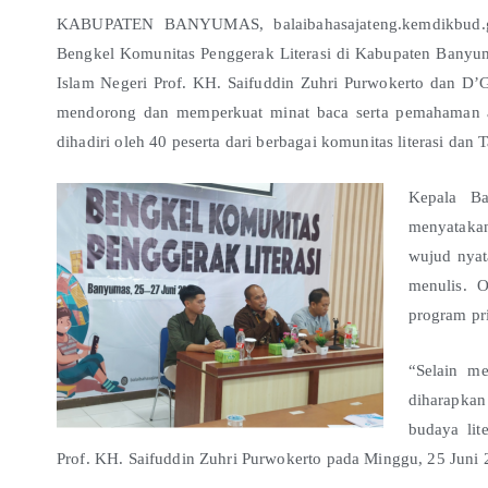
KABUPATEN BANYUMAS, balaibahasajateng.kemdikbud.go
Bengkel Komunitas Penggerak Literasi di Kabupaten Banyum
Islam Negeri Prof. KH. Saifuddin Zuhri Purwokerto dan D’G
mendorong dan memperkuat minat baca serta pemahaman aka
dihadiri oleh 40 peserta dari berbagai komunitas literasi 
Kepala Ba
menyataka
wujud nya
menulis. O
program pr
“Selain m
diharapkan
budaya lit
Prof. KH. Saifuddin Zuhri Purwokerto pada Minggu, 25 Juni 