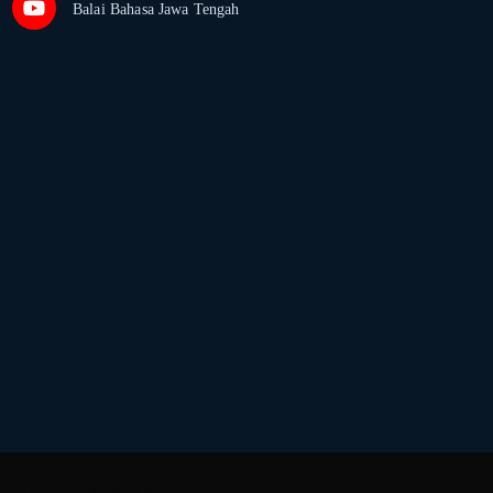
Balai Bahasa Jawa Tengah
Hak Cipta © 2022
Balai Bahasa Jawa Tengah
Semua hak dilindungi