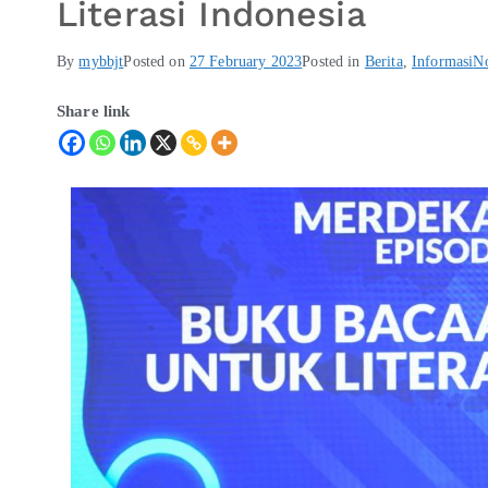
Literasi Indonesia
By
mybbjt
Posted on
27 February 2023
Posted in
Berita
,
Informasi
N
Share link