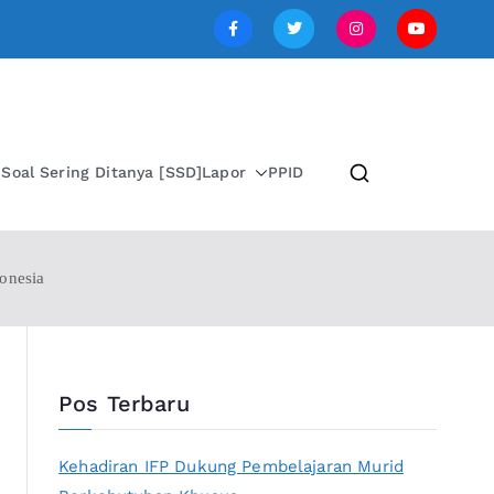
SI JAWA TENGAH
i
Soal Sering Ditanya [SSD]
Lapor
PPID
onesia
Pos Terbaru
Kehadiran IFP Dukung Pembelajaran Murid