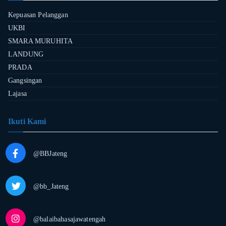
Kepuasan Pelanggan
UKBI
SMARA MURUHITA
LANDUNG
PRADA
Gangsingan
Lajasa
Ikuti Kami
@BBJateng
@bb_Jateng
@balaibahasajawatengah