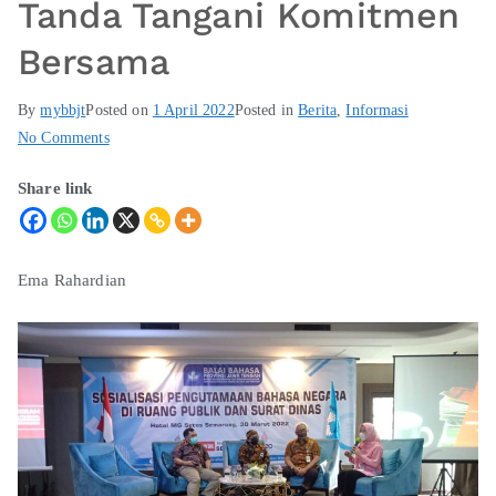
Tanda Tangani Komitmen
Bersama
By
mybbjt
Posted on
1 April 2022
Posted in
Berita
,
Informasi
No Comments
Share link
Ema Rahardian