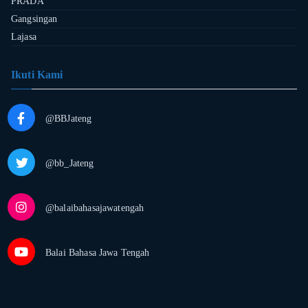
PRADA
Gangsingan
Lajasa
Ikuti Kami
@BBJateng
@bb_Jateng
@balaibahasajawatengah
Balai Bahasa Jawa Tengah