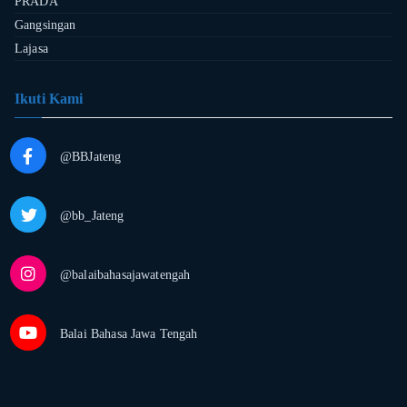
PRADA
Gangsingan
Lajasa
Ikuti Kami
@BBJateng
@bb_Jateng
@balaibahasajawatengah
Balai Bahasa Jawa Tengah