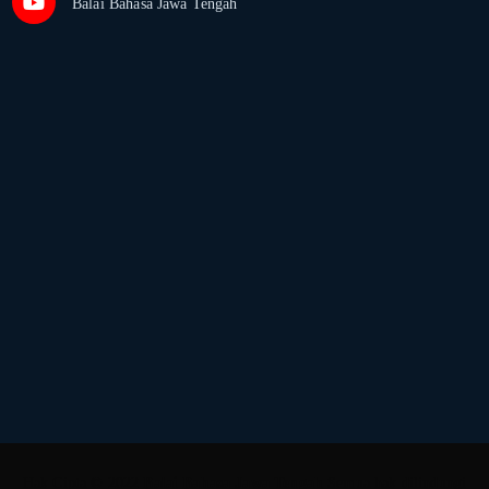
Balai Bahasa Jawa Tengah
Hak Cipta © 2022
Balai Bahasa Jawa Tengah
Semua hak dilindungi