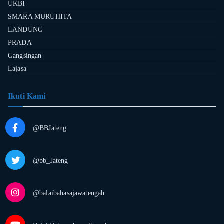
UKBI
SMARA MURUHITA
LANDUNG
PRADA
Gangsingan
Lajasa
Ikuti Kami
@BBJateng
@bb_Jateng
@balaibahasajawatengah