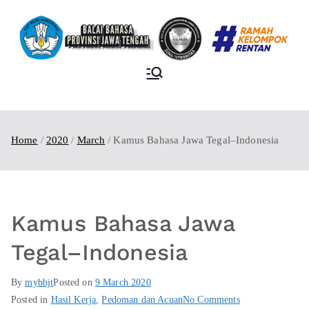
BALAI BAHASA
PROVINSI JAWA
TENGAH
Home
2020
March
Kamus Bahasa Jawa Tegal–Indonesia
Kamus Bahasa Jawa
Tegal–Indonesia
By
mybbjt
Posted on
9 March 2020
Posted in
Hasil Kerja
,
Pedoman dan Acuan
No Comments