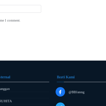
time I comment.
ternal
Ikuti Kami
langgan
@BBJateng
RUHITA