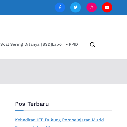
SI JAWA TENGAH
i
Soal Sering Ditanya [SSD]
Lapor
PPID
Pos Terbaru
Kehadiran IFP Dukung Pembelajaran Murid