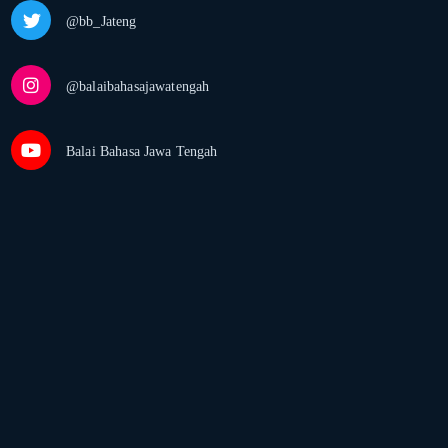
@bb_Jateng
@balaibahasajawatengah
Balai Bahasa Jawa Tengah