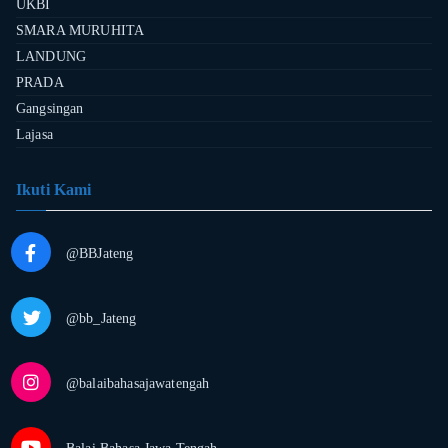
UKBI
SMARA MURUHITA
LANDUNG
PRADA
Gangsingan
Lajasa
Ikuti Kami
@BBJateng
@bb_Jateng
@balaibahasajawatengah