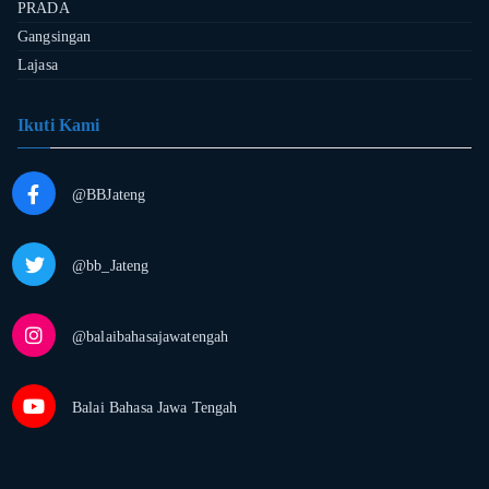
PRADA
Gangsingan
Lajasa
Ikuti Kami
@BBJateng
@bb_Jateng
@balaibahasajawatengah
Balai Bahasa Jawa Tengah