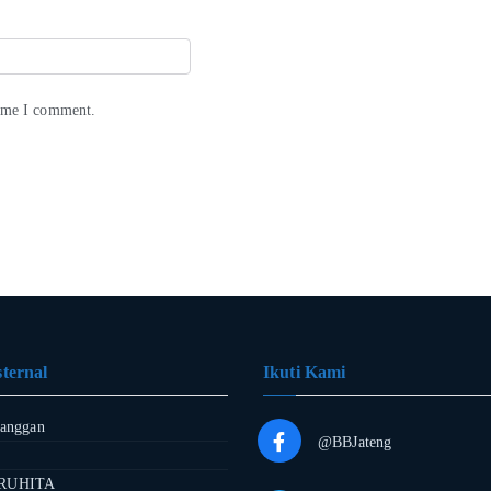
time I comment.
ternal
Ikuti Kami
langgan
@BBJateng
RUHITA