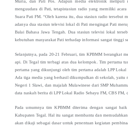
Muria, dan Pati Pos. Adapun media elektronik meliputi r
menguudara di Pati, tetapistasiun radio yang memiliki acar
Suara Pati FM. “Oleh karena itu, dua stasiun radio tersebut 
adanya dua stasiun televisi lokal di Pati mengingat Pati mer
Balai Bahasa Jawa Tengah. Dua stasiun televisi lokal ter
kebutuhan masyarakat Pati terhadap informasi sangat tinggi seh
Selanjutnya, pada 20-21 Februari, tim KPBMM berangkat 
api. Di Tegal tim terbagi atas dua kelompok. Tim pertama t
pertama yang dikunjungi oleh tim pertama adalah LPP Lokal 
Ada tiga media yang berhasil dikumpulkan di sekolah, yaitu 
Negeri 1 Slawi, dan majalah Mulawinese dari SMP Muhammad
data naskah berita di LPP Lokal Radio Sebayu FM, CBS FM, d
Pada umumnya tim KPBMM diterima dengan sangat baik d
Kabupaten Tegal. Hal itu sangat membantu dan memudahkan 
akan dikaji sebagai dasar untuk penentuan kegiatan pembina