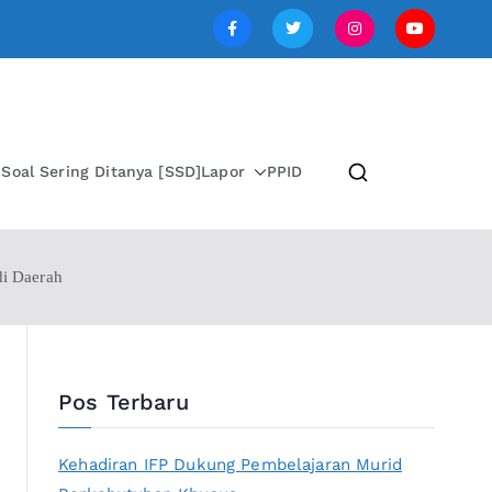
SI JAWA TENGAH
i
Soal Sering Ditanya [SSD]
Lapor
PPID
di Daerah
Pos Terbaru
Kehadiran IFP Dukung Pembelajaran Murid