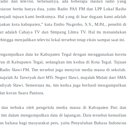
adio dan televisi. Sebenarnya, ada beberapa stasiun radio yang
a siaran berita hanya dua, yaitu Radio PAS FM dan LPP Lokal Radio
menjadi tujuan kami berikutnya. Hal yang di luar dugaan kami adalah
upakan kota kabupaten,” kata Endro Nugroho, S.S., M.Pd., peneliti di
sebut adalah Cahaya TV dan Simpang Llima TV. Hal itu menandakan
ingga menjadikan televisi lokal tersebut tetap eksis sampai saat ini.
mengumpulkan data ke Kabupaten Tegal dengan menggunakan kereta
urun di Kabupaten Tegal, sedangkan tim kedua di Kota Tegal. Tujuan
Radio Slawi FM. Tim tersebut juga menyisir media massa di sekolah.
majalah At Tarwiyah dari MTs Negeri Slawi, majalah Melati dari SMA
iyah Slawi. Sementara itu, tim kedua juga berhasil mengumpulkan
an koran Suara Pantura.
an terbuka oleh pengelola media massa di Kabupaten Pati dan
tim dalam mengumpulkan data di lapangan. Data tersebut kemudian
an bahasa bagi masyarakat pers, yaitu Penyuluhan Bahasa Indonesia