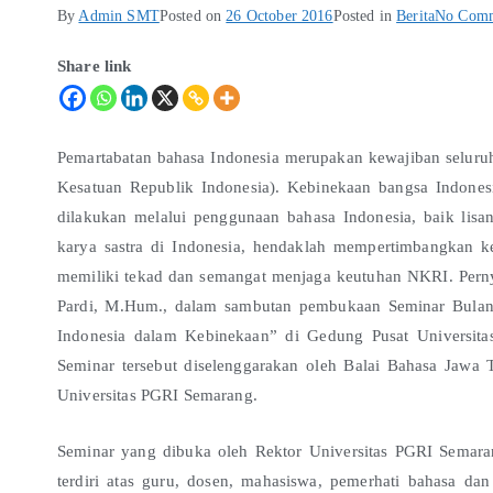
By
Admin SMT
Posted on
26 October 2016
Posted in
Berita
No Comm
Share link
Pemartabatan bahasa Indonesia merupakan kewajiban seluru
Kesatuan Republik Indonesia). Kebinekaan bangsa Indonesi
dilakukan melalui penggunaan bahasa Indonesia, baik lisa
karya sastra di Indonesia, hendaklah mempertimbangkan 
memiliki tekad dan semangat menjaga keutuhan NKRI. Perny
Pardi, M.Hum., dalam sambutan pembukaan Seminar Bulan 
Indonesia dalam Kebinekaan” di Gedung Pusat Universita
Seminar tersebut diselenggarakan oleh Balai Bahasa Jawa
Universitas PGRI Semarang.
Seminar yang dibuka oleh Rektor Universitas PGRI Semarang
terdiri atas guru, dosen, mahasiswa, pemerhati bahasa da