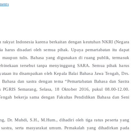
ents
h rakyat Indonesia karena berkaitan dengan keutuhan NKRI (Negara
a harus disadari oleh semua pihak. Upaya pemartabatan itu dapat
n maupun tulis. Bahasa yang digunakan di ruang publik, termasuk
kebinekaan tersebut tanpa menyinggung SARA. Semua pihak harus
ataan itu disampaikan oleh Kepala Balai Bahasa Jawa Tengah, Drs.
Bahasa dan sastra dengan tema “Pemartabatan Bahasa dan Sastra
s PGRIS Semarang, Selasa, 18 Oktober 2016, pukul 08.00-12.00.
 Tengah bekerja sama dengan Fakultas Pendidikan Bahasa dan Seni
, Dr. Muhdi, S.H., M.Hum., dihadiri oleh tiga ratus peserta yang
n sastra, serta masyarakat umum. Pemakalah yang dihadirkan pada