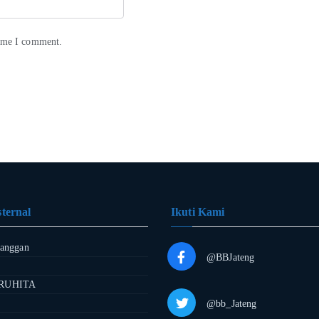
time I comment.
ternal
Ikuti Kami
langgan
@BBJateng
RUHITA
@bb_Jateng