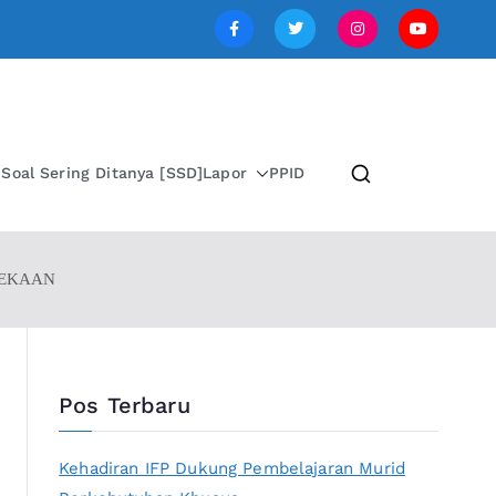
SI JAWA TENGAH
i
Soal Sering Ditanya [SSD]
Lapor
PPID
NEKAAN
Pos Terbaru
Kehadiran IFP Dukung Pembelajaran Murid