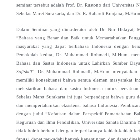
seminar tersebut adalah Prof. Dr. Rustono dari Universita
Sebelas Maret Surakarta, dan Dr. R. Rahardi Kunjana, M.Hum
Dalam Seminar yang dimoderator oleh Dr. Nur Hidayat, M
“Bahasa yang Benar dan Baik untuk Memartabatkan Peng
masyarakat yang dapat berbahasa Indonesia dengan ben
Pemakalah kedua, Dr. Muhammad Rohmadi, M.Hum. meny
Bahasa dan Sastra Indonesia untuk Lahirkan Sumber Da
Softskill
“. Dr. Muhammad Rohmadi, M.Hum. menyatakan 
memiliki konsekuensi bahwa semua elemen masyarakat Ind
melestarikan bahasa dan sastra Indonesia untuk persatua
Sebelas Maret Surakarta ini juga berpendapat bahwa guru 
dan mempertahankan eksistensi bahasa Indonesia. Pembica
dengan judul “Kefatisan dalam Perspektif Pemartabatan B
Keguruan dan Ilmu Pendidikan, Universitas Sanata Dharma 
tidak boleh berhenti dengan terperikannya kaidah-kaidah 
fungsi, dapat mewadahi banyak kepentingan, dan dapat dipela