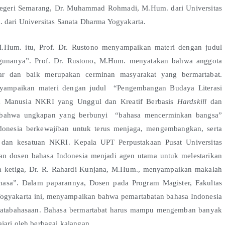
s Negeri Semarang, Dr. Muhammad Rohmadi, M.Hum. dari Universitas
. dari Universitas Sanata Dharma Yogyakarta.
.Hum. itu, Prof. Dr. Rustono menyampaikan materi dengan judul
gunanya”. Prof. Dr. Rustono, M.Hum. menyatakan bahwa anggota
ar dan baik merupakan cerminan masyarakat yang bermartabat.
ampaikan materi dengan judul
“Pengembangan Budaya Literasi
ya Manusia NKRI yang Unggul dan Kreatif Berbasis
Hardskill
dan
bahwa ungkapan yang berbunyi “bahasa mencerminkan bangsa”
onesia berkewajiban untuk terus menjaga, mengembangkan, serta
n dan kesatuan NKRI. Kepala UPT Perpustakaan Pusat Universitas
dan dosen bahasa Indonesia menjadi agen utama untuk melestarikan
ra ketiga, Dr. R. Rahardi Kunjana, M.Hum., menyampaikan makalah
ahasa”. Dalam paparannya, Dosen pada Program Magister, Fakultas
Yogyakarta ini, menyampaikan bahwa pemartabatan bahasa Indonesia
ketatabahasaan. Bahasa bermartabat harus mampu mengemban banyak
jari oleh berbagai kalangan.