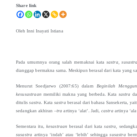
Share link
Oleh Inni Inayati Istiana
Pada umumnya orang salah memaknai kata
sastra,
susastr
dianggap bermakna sama. Meskipun berasal dari kata yang s
Menurut Soedjarwo (2007:65) dalam
Beginilah Menggu
kesusastraan
memiliki makna yang berbeda. Kata
sastra
da
ditulis
sastra
. Kata
sastra
berasal dari bahasa Sansekerta, yai
sedangkan akhiran –
tra
artinya ‘alat’. Jadi,
castra
artinya ‘al
Sementara itu,
kesastraan
berasal dari kata
sastra
,
sedangka
susastra
artinya ‘indah’ atau ‘lebih’ sehingga
susastra
berm