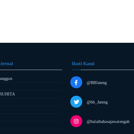
ternal
Ikuti Kami
langgan
@BBJateng
RUHITA
@bb_Jateng
@balaibahasajawatengah