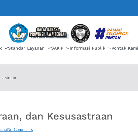
BALAI BAHASA PROVIN
k
Standar Layanan
SAKIP
Informasi Publik
Kontak Kam
usastraan
traan, dan Kesusastraan
masi
No Comments