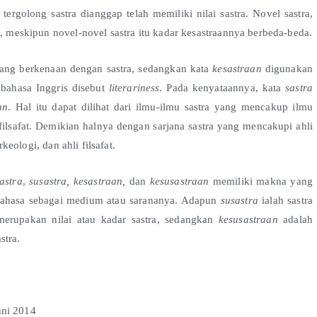
rgolong sastra dianggap telah memiliki nilai sastra. Novel sastra,
, meskipun novel-novel sastra itu kadar kesastraannya berbeda-beda.
yang berkenaan dengan sastra, sedangkan kata
kesastraan
digunakan
 bahasa Inggris disebut
literariness
. Pada kenyataannya, kata
sastra
an
.
Hal itu dapat dilihat dari ilmu-ilmu sastra yang mencakup ilmu
 filsafat. Demikian halnya dengan sarjana sastra yang mencakupi ahli
rkeologi, dan ahli filsafat.
astra
,
susastra, kesastraan,
dan
kesusastraan
memiliki makna yang
ahasa sebagai medium atau sarananya. Adapun
s
usastra
ialah sastra
erupakan nilai atau kadar sastra, sedangkan
kesusastraan
adalah
stra.
uni 2014