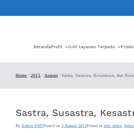
Beranda
Profil
Unit Layanan Terpadu
Produ
Home
2015
August
Sastra, Susastra, Kesastraan, dan Kes
Sastra, Susastra, Kesas
By
Admin SMT
Posted on
3 August 2015
Posted in
info sastra
,
Infor