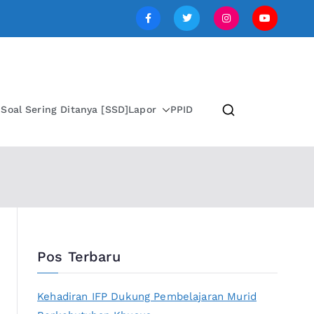
SI JAWA TENGAH
i
Soal Sering Ditanya [SSD]
Lapor
PPID
Pos Terbaru
Kehadiran IFP Dukung Pembelajaran Murid