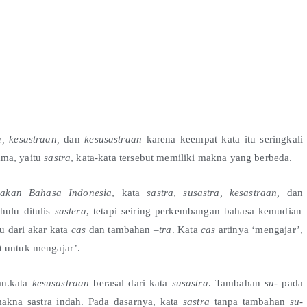
a, kesastraan,
dan
kesusastraan
karena keempat kata itu seringkali
ama, yaitu
sastra
, kata-kata tersebut memiliki makna yang berbeda.
nakan Bahasa Indonesia
, kata
sastra
,
susastra, kesastraan,
dan
hulu ditulis
sastera
, tetapi seiring perkembangan bahasa kemudian
tu dari akar kata
cas
dan tambahan –
tra
. Kata
c
as
artinya ‘mengajar’,
at untuk mengajar’.
n.kata
kesusastraan
berasal dari kata
susastra
. Tambahan
su-
pada
akna sastra indah. Pada dasarnya, kata
sastra
tanpa tambahan
su-