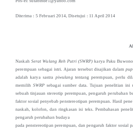
Pos-el: sutabinde1@yahoo.com
Diterima : 5 Februari 2014, Disetujui : 11 April 2014
A
Naskah
Serat Wulang Reh Putri (SWRP)
karya Paku Buwono 
perempuan sebagai istri. Ajaran tersebut disajikan dalam
pu
adalah karya sastra
piwulang
tentang perempuan, perlu dilak
memilih
SWRP
sebagai sumber data. Tujuan penelitian ini
sebuah tinjauan stereotip perempuan, pengaruh perubahan bu
faktor sosial penyebab penstereotipan perempuan. Hasil peneli
naskah, kolofon, dan ringkasan isi teks. Pembahasan penelit
pengaruh perubahan budaya
pada penstereotipan perempuan, dan pengaruh faktor sosial 