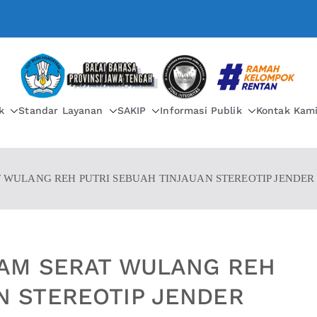
BALAI BAHASA PROVIN
k
Standar Layanan
SAKIP
Informasi Publik
Kontak Kam
T WULANG REH PUTRI SEBUAH TINJAUAN STEREOTIP JENDE
LAM SERAT WULANG REH
N STEREOTIP JENDER