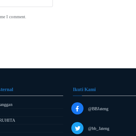
time I comment.
ternal
Ikuti Kami
langgan
@BBJateng
RUHITA
@bb_Jateng