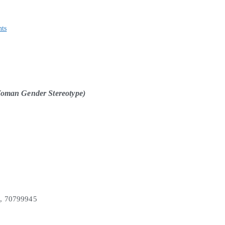
ts
 Woman Gender Stereotype)
8, 70799945