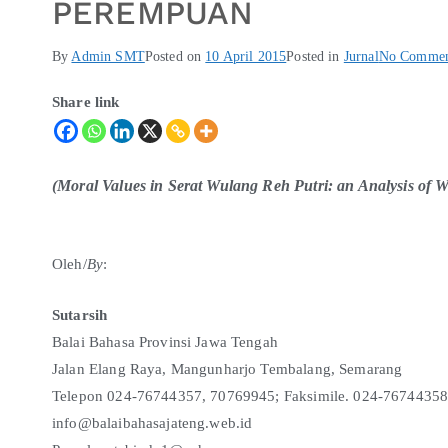
PEREMPUAN
By
Admin SMT
Posted on
10 April 2015
Posted in
Jurnal
No Commen
Share link
(Moral Values in Serat Wulang Reh Putri: an Analysis of
Oleh/
By
:
Sutarsih
Balai Bahasa Provinsi Jawa Tengah
Jalan Elang Raya, Mangunharjo Tembalang, Semarang
Telepon 024-76744357, 70769945; Faksimile. 024-7674435
info@balaibahasajateng.web.id