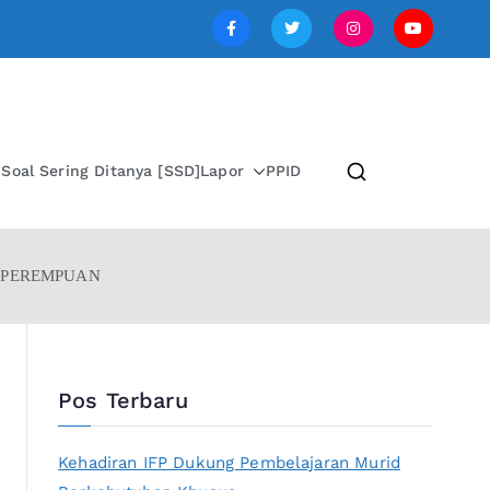
SI JAWA TENGAH
i
Soal Sering Ditanya [SSD]
Lapor
PPID
R PEREMPUAN
Pos Terbaru
Kehadiran IFP Dukung Pembelajaran Murid