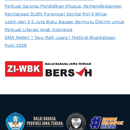
Perkuat Sarpras Pendidikan Khusus, Kemendikdasmen
Revitalisasi SLBN Purwosari Senilai Rp1,4 Miliar
Lebih dari 5,5 Juta Buku Bacaan Bermutu Dikirim untuk
Perkuat Literasi Anak Indonesia
SMA Negeri 1 Tayu Raih Juara I Festival Musikalisasi
Puisi 2026