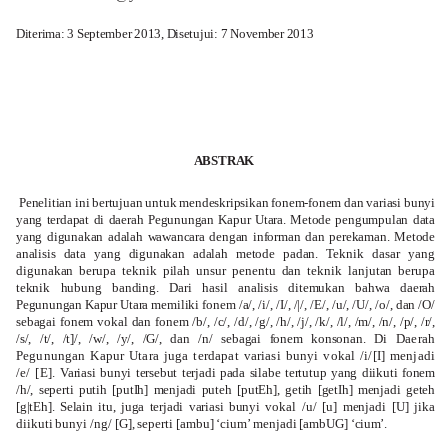
Diterima: 3 September 2013, Disetujui: 7 November 2013
ABSTRAK
Penelitian ini bertujuan untuk mendeskripsikan fonem-fonem dan variasi bunyi
yang terdapat di daerah Pegunungan Kapur Utara. Metode pengumpulan data
yang digunakan adalah wawancara dengan informan dan perekaman. Metode
analisis data yang digunakan adalah metode padan.
Teknik dasar yang
digunakan berupa teknik pilah unsur penentu dan teknik lanjutan berupa
teknik hubung banding. Dari hasil analisis ditemukan bahwa daerah
Pegunungan Kapur Utara
memiliki fonem /a/, /i/, /I/, /
|
/, /
E
/, /u/, /U/, /o/, dan /
O
/
sebagai fonem vokal dan fonem /b/, /c/,
/d/, /g/, /h/, /j/, /k/, /l/, /m/, /n/, /p/, /r/,
/s/, /t/, /
t]
/, /w/, /y/, /
G
/, dan /
n
/ sebagai fonem konsonan.
Di Daerah
Pegunungan Kapur Utara juga terdapat variasi bunyi vokal /i/[I] menjadi
/e/ [
E
].
Variasi bunyi tersebut terjadi pada silabe tertutup yang diikuti fonem
/h/, seperti
putih
[
putIh
] menjadi
puteh
[
putEh
],
getih
[
getIh
] menjadi geteh
[
g|tEh
]. Selain itu, juga terjadi variasi bunyi
vokal /u/ [u] menjadi [U] jika
diikuti bunyi /ng/ [
G
], seperti [ambu] ‘cium’ menjadi [
ambUG
]
‘cium’.