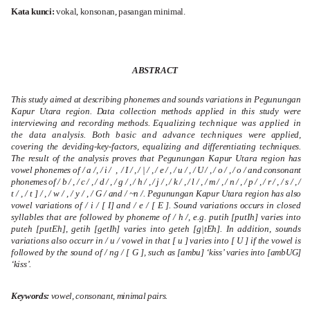
Kata kunci
:
vokal, konsonan, pasangan minimal.
ABSTRACT
This study aimed at describing phonemes and sounds variations in Pegunungan
Kapur Utara region. Data collection methods applied in this study were
interviewing and recording methods.
Equalizing technique was applied in
the data analysis. Both basic and advance techniques
were applied,
covering the deviding-key-factors, equalizing and differentiating techniques.
The result of the analysis proves that Pegunungan Kapur Utara region has
vowel phonemes of / a /,
/ i / , / I / , /
|
/ , / e / , / u / , / U / , / o / , / o / and consonant
phonemes of / b / , / c / , / d / , / g / , / h / , / j / , / k / , / l / , / m / , / n / , / p / , / r / , / s / , /
t / , /
t ]
/ , / w / , / y / , /
G
/ and /
~n
/. Pegunungan
Kapur Utara region has also
vowel variations of / i / [
I
] and / e / [
E
]. Sound variations occurs
in closed
syllables that are followed by phoneme of / h /, e.g. putih [
putIh
] varies into
puteh
[
putEh
], getih [getIh] varies into geteh [
g|tEh
]. In addition, sounds
variations also occurr in /
u / vowel in that [ u ] varies into [ U ] if the vowel is
followed by the sound of / ng / [
G
], such
as [ambu] ‘kiss’ varies into [
ambUG
]
‘kiss’.
Keywords
:
vowel, consonant, minimal pairs.