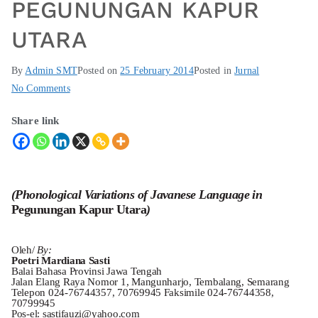
PEGUNUNGAN KAPUR
UTARA
By
Admin SMT
Posted on
25 February 2014
Posted in
Jurnal
No Comments
Share link
(Phonological Variations of Javanese Language in
Pegunungan Kapur Utara
)
Oleh/
By:
Poetri Mardiana Sasti
Balai Bahasa Provinsi Jawa Tengah
Jalan Elang Raya Nomor 1, Mangunharjo, Tembalang, Semarang
Telepon 024-76744357, 70769945 Faksimile 024-76744358,
70799945
Pos-el: sastifauzi@yahoo.com