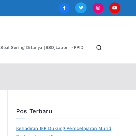
SI JAWA TENGAH
i
Soal Sering Ditanya [SSD]
Lapor
PPID
Pos Terbaru
Kehadiran IFP Dukung Pembelajaran Murid