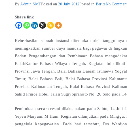
By
Admin SMT
Posted on
20 July 2012
Posted in
Berita
No Comment
Share link
Keberhasilan sebuah instansi ditentukan oleh tangguhnya
meningkatkan sumber daya manusia bagi pegawai di lingkun
Badan Pengembangan dan Pembinaan Bahasa mengadakan 
Balai/Kantor Bahasa Wilayah Tengah. Kegiatan ini diiku
Provinsi Jawa Tengah, Balai Bahasa Daerah Istimewa Yogyaka
Timur, Balai Bahasa Bali, Balai Bahasa Provinsi Kalimant
Provinsi Kalimantan Tengah, Balai Bahasa Provinsi Kalima
Sahid Prince Hotel, Jalan Sugiyopranoto No. 20 Solo pada 14
Pembukaan secara resmi dilaksanakan pada Sabtu, 14 Juli 2
Yeyen Maryani, M.Hum. Kegiatan dilanjutkan pada Minggu, 1
pengelola kepegawaian. Pada hari tersebut, Drs Ward