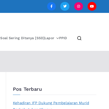
SI JAWA TENGAH
i
Soal Sering Ditanya [SSD]
Lapor
PPID
Pos Terbaru
Kehadiran IFP Dukung Pembelajaran Murid