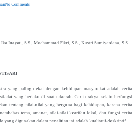
ian
No Comments
, Ika Inayati, S.S., Mochammad Fikri, S.S., Kustri Sumiyardana, S.S.
NTISARI
stra yang paling dekat dengan kehidupan masyarakat adalah cerita
istiadat yang berlaku di suatu daerah. Cerita rakyat selain berfungsi
kan tentang nilai-nilai yang berguna bagi kehidupan, karena cerita
 membahas tema, amanat, nilai-nilai kearifan lokal, dan fungsi cerita
 yang digunakan dalam penelitian ini adalah kualitatif-deskriptif.