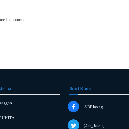
time I comment.
ternal
Ikuti Kami
langgan
@BBJateng
RUHITA
@bb_Jateng