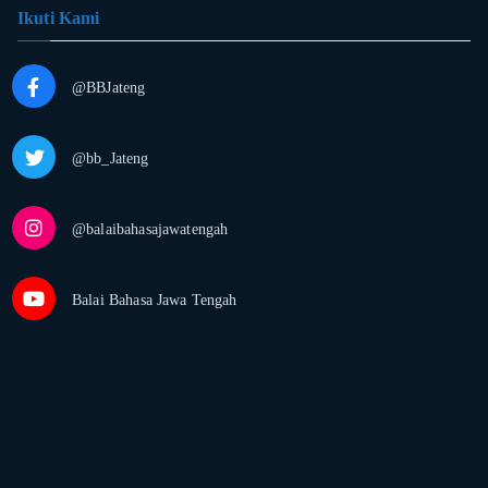
Ikuti Kami
@BBJateng
@bb_Jateng
@balaibahasajawatengah
Balai Bahasa Jawa Tengah