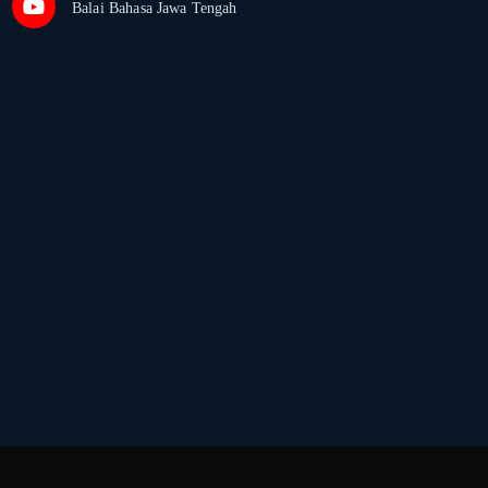
Balai Bahasa Jawa Tengah
Hak Cipta © 2022
Balai Bahasa Jawa Tengah
Semua hak dilindungi