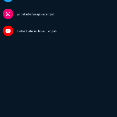
@balaibahasajawatengah
Balai Bahasa Jawa Tengah