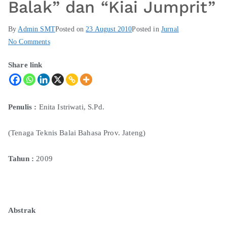
Balak” dan “Kiai Jumprit”
By
Admin SMT
Posted on
23 August 2010
Posted in
Jurnal
No Comments
Share link
Penulis
:
Enita Istriwati, S.Pd.
(Tenaga Teknis Balai Bahasa Prov. Jateng)
Tahun
:
2009
Abstrak