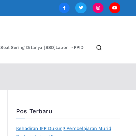
SI JAWA TENGAH
i
Soal Sering Ditanya [SSD]
Lapor
PPID
Pos Terbaru
Kehadiran IFP Dukung Pembelajaran Murid