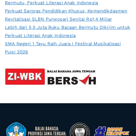
Bermutu, Perkuat Literasi Anak Indonesia
Perkuat Sarpras Pendidikan Khusus, Kemendikdasmen
Revitalisasi SLBN Purwosari Senilai Rp1,4 Miliar
Lebih dari 5,5 Juta Buku Bacaan Bermutu Dikirim untuk
Perkuat Literasi Anak Indonesia
SMA Negeri 1 Tayu Raih Juara I Festival Musikalisasi
Puisi 2026