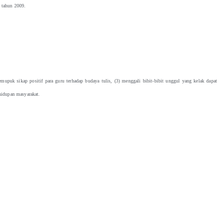
h tahun 2009.
upuk sikap positif para guru terhadap budaya tulis, (3) menggali bibit-bibit unggul yang kelak dapat
hidupan masyarakat.