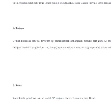
ini merupakan salah satu jenis lomba yang diselenggarakan Balai Bahasa Provinsi Jawa Tenga
2. Tujuan
Lomba penulisan esai ini bertujuan (1) meningkatkan kemampuan menulis para guru, (2) mem
menjadi pendidik yang berkualitas, dan (4) agar budaya tulis menjadi bagian penting dalam ke
3. Tema
Tema lomba penulisan esai ini adalah “Pengajaran Bahasa Indonesia yang Baik”.