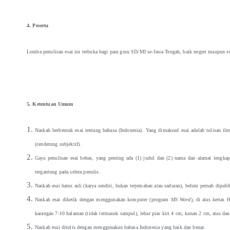
4. Peserta
Lomba penulisan esai ini terbuka bagi para guru SD/MI se-Jawa Tengah, baik negeri maupun s
5. Ketentuan Umum
Naskah berbentuk esai tentang bahasa (Indonesia). Yang dimaksud esai adalah tulisan ilm
(cenderung subjektif).
Gaya penulisan esai bebas, yang penting ada (1) judul dan (2) nama dan alamat lengkap
tergantung pada selera penulis.
Naskah esai harus asli (karya sendiri, bukan terjemahan atau saduran), belum pernah dipub
Naskah esai diketik dengan menggunakan komputer (program
MS Word
), di atas kertas 
karangan 7-10 halaman (tidak termasuk sampul), lebar pias kiri 4 cm, kanan 2 cm, atas da
Naskah esai ditulis dengan menggunakan bahasa Indonesia yang baik dan benar.