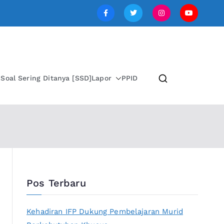
SI JAWA TENGAH
i
Soal Sering Ditanya [SSD]
Lapor
PPID
Pos Terbaru
Kehadiran IFP Dukung Pembelajaran Murid