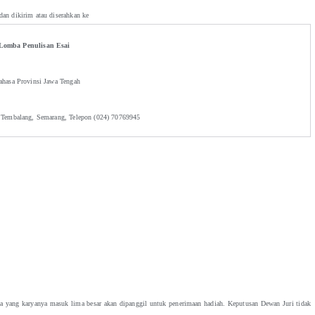
 dan dikirim atau diserahkan ke
 Lomba Penulisan Esai
Bahasa Provinsi Jawa Tengah
 Tembalang, Semarang, Telepon (024) 70769945
rta yang karyanya masuk lima besar akan dipanggil untuk penerimaan hadiah. Keputusan Dewan Juri tidak