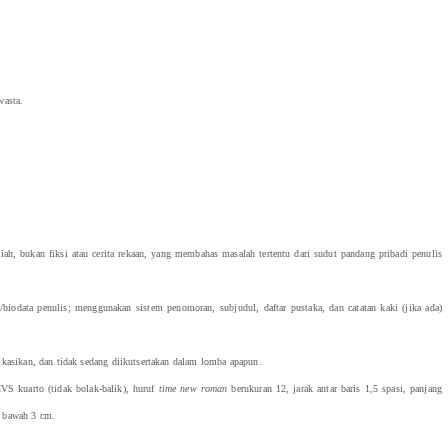
wasta.
iah, bukan fiksi atau cerita rekaan, yang membahas masalah tertentu dari sudut pandang pribadi penulis
/biodata penulis; menggunakan sistem penomoran, subjudul, daftar pustaka, dan catatan kaki (jika ada)
likasikan, dan tidak sedang diikutsertakan dalam lomba apapun.
HVS kuarto (tidak bolak-balik), huruf
time new roman
berukuran 12, jarak antar baris 1,5 spasi, panjang
n bawah 3 cm.