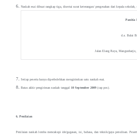
Naskah esai dibuat rangkap tiga, disertai surat keterangan/ pengesahan dari kepala sekolah,
Panitia
d.a. Balai 
Jalan Elang Raya, Mangunharjo,
Setiap peserta hanya diperbolehkan mengirimkan satu naskah esai.
Batas akhir pengiriman naskah tanggal
10 September 2009
(cap pos).
6. Penilaian
Penilaian naskah lomba mencakupi ide/gagasan, isi, bahasa, dan teknik/gaya penulisan. Pese