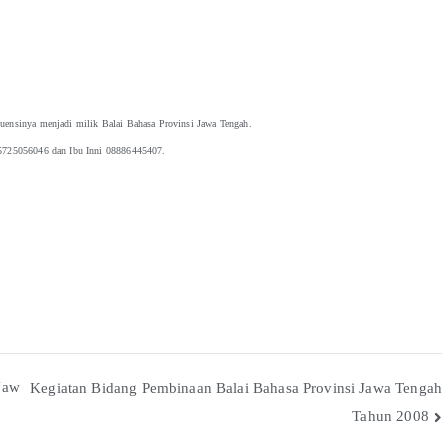
kuensinya menjadi milik Balai Bahasa Provinsi Jawa Tengah.
085725056046 dan Ibu Inni 08886445407.
Jaw
Kegiatan Bidang Pembinaan Balai Bahasa Provinsi Jawa Tengah
Tahun 2008