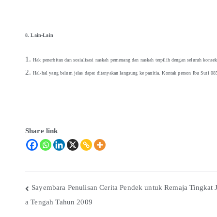
8. Lain-Lain
Hak penerbitan dan sosialisasi naskah pemenang dan naskah terpilih dengan seluruh konse
Hal-hal yang belum jelas dapat ditanyakan langsung ke panitia. Kontak person Ibu Suti 
Share link
Sayembara Penulisan Cerita Pendek untuk Remaja Tingkat 
a Tengah Tahun 2009