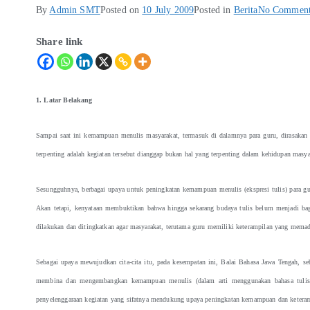
By
Admin SMT
Posted on
10 July 2009
Posted in
Berita
No Comment
Share link
1. Latar Belakang
Sampai saat ini kemampuan menulis masyarakat, termasuk di dalamnya para guru, dirasakan
terpenting adalah kegiatan tersebut dianggap bukan hal yang terpenting dalam kehidupan masyar
Sesungguhnya, berbagai upaya untuk peningkatan kemampuan menulis (ekspresi tulis) para gu
Akan tetapi, kenyataan membuktikan bahwa hingga sekarang budaya tulis belum menjadi ba
dilakukan dan ditingkatkan agar masyarakat, terutama guru memiliki keterampilan yang memada
Sebagai upaya mewujudkan cita-cita itu, pada kesempatan ini, Balai Bahasa Jawa Tengah, s
membina dan mengembangkan kemampuan menulis (dalam arti menggunakan bahasa tulis) m
penyelenggaraan kegiatan yang sifatnya mendukung upaya peningkatan kemampuan dan keterampi